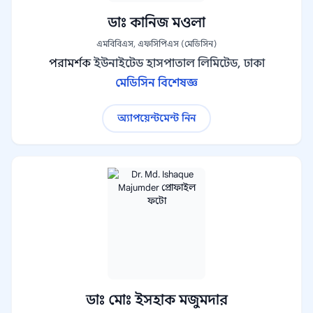
ডাঃ কানিজ মওলা
এমবিবিএস, এফসিপিএস (মেডিসিন)
পরামর্শক
ইউনাইটেড হাসপাতাল লিমিটেড, ঢাকা
মেডিসিন বিশেষজ্ঞ
অ্যাপয়েন্টমেন্ট নিন
ডাঃ মোঃ ইসহাক মজুমদার