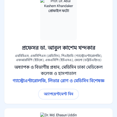
প্রফেসর ডা. আবুল কাশেম খন্দকার
এমবিবিএস, এফসিপিএস (মেডিসিন), পিএইচডি (গ্যাস্ট্রোএন্টারোলজি),
এফআরসিপি (ইউকে), এফএসিপি (ইউএসএ), ফেলো (ডব্লিউএইচও)
অধ্যাপক ও বিভাগীয় প্রধান, মেডিসিন
ঢাকা মেডিকেল
কলেজ ও হাসপাতাল
গ্যাস্ট্রোএন্টারোলজি, লিভার রোগ ও মেডিসিন বিশেষজ্ঞ
অ্যাপয়েন্টমেন্ট নিন