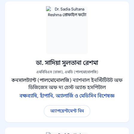
ডা. সাদিয়া সুলতানা রেশমা
এমবিবিএস (ঢাকা), এমডি (পালমোনোলজি)
কনসালট্যান্ট (পালমোনোলজি)
ন্যাশনাল ইনস্টিটিউট অফ
ডিজিজেস অফ দ্য চেস্ট অ্যান্ড হসপিটাল
বক্ষব্যাধি, হাঁপানি, অ্যালার্জি ও মেডিসিন বিশেষজ্ঞ
অ্যাপয়েন্টমেন্ট নিন