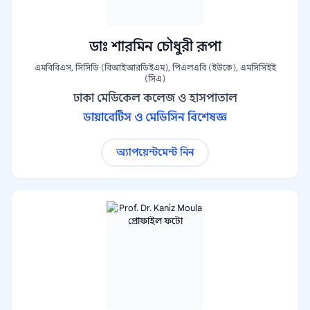
ডাঃ শারমিন চৌধুরী রূপা
এমবিবিএস, সিসিডি (বিআইআরডিইএম), পিএলএবি (ইউকে), এমসিসিইই
(সিএ)
ঢাকা মেডিকেল কলেজ ও হাসপাতাল
ডায়াবেটিস ও মেডিসিন বিশেষজ্ঞ
অ্যাপয়েন্টমেন্ট নিন