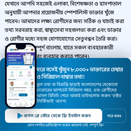
যেখানে আপনি সহজেই এলাকা, বিশেষজ্ঞতা ও হাসপাতাল
অনুযায়ী আপনার প্রয়োজনীয় স্পেশালিস্ট ডাক্তার খুঁজে
পাবেন। আমাদের লক্ষ্য রোগীদের জন্য সঠিক ও যাচাই করা
তথ্য সরবরাহ করা, স্বাস্থ্যসেবা সহজলভ্য করা এবং ডাক্তার
ও রোগীর মধ্যে সহজ যোগাযোগের সেতুবন্ধন তৈরি করা।
পুরো সাইটটি সম্পূর্ণ বাংলায়, যাতে সকল ব্যবহারকারী
সহজে বুঝতে এবং ব্যবহার করতে পারেন।
ঘরে বসেই খুঁজুন ৮,০০০+ ডাক্তারের চেম্বার
ও সিরিয়াল নাম্বার তথ্য!
ঢাকার সকল ডাক্তার লিস্ট
ভুল তথ্য বা বিভ্রান্তি ছাড়াই বাংলাদেশের যেকোনো
ডাক্তারের আপডেট সিরিয়াল নম্বর, এবং রোগীদের
ঢাকার সকল ডাক্তার লিস্ট
আসল রিভিউ পেতে আজই ডাউনলোড করুন ’ডক্টর
লিস্টিফাই’ অ্যাপ।
ঢাকা সকল হাসপাতাল সমূহ
আপনার এলাকার ডাক্তার খুঁজুন
গুগল প্লে স্টোর থেকে ফ্রি ইনস্টল করুন
পরে করব
ঢাকার সকল স্পেশালিষ্ট ডাক্তার
হোম
ডাক্তার
হাসপাতাল
বিশেষজ্ঞ
এলাকা
কোন লগইন/রেজিস্ট্রেশন করার ঝামেলা নেই, সম্পুর্ণ ফ্রি!