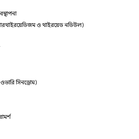
বস্থাপনা
পারথাইরয়েডিজম ও থাইরয়েড নডিউল)
ওভারি সিনড্রোম)
ামর্শ