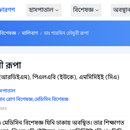
্তারগণ
হাসপাতাল
বিশেষজ্ঞ
অবস্থা
বিশেষজ্ঞ
মালিবাগ
ডাঃ শারমিন চৌধুরী রূপা
/
/
ী রূপা
ইআরডিইএম), পিএলএবি (ইউকে), এমসিসিইই (সিএ)
াসপাতাল
োন রোগ বিশেষজ্ঞ,
মেডিসিন বিশেষজ্ঞ
tors
মেডিসিন বিশেষজ্ঞ যিনি ঢাকায় অবস্থিত। তার শিক্ষাগত