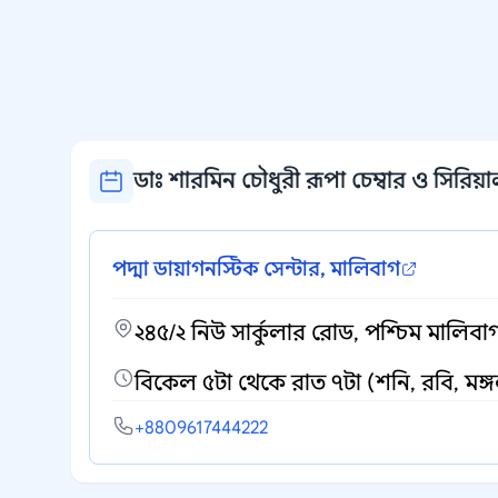
ডাঃ শারমিন চৌধুরী রূপা চেম্বার ও সিরিয়াল
পদ্মা ডায়াগনস্টিক সেন্টার, মালিবাগ
২৪৫/২ নিউ সার্কুলার রোড, পশ্চিম মালিবা
বিকেল ৫টা থেকে রাত ৭টা (শনি, রবি, মঙ্
+8809617444222