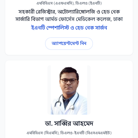
এমবিবিএস (এএফএমসি), ডিএলও (ইএনটি)
সহকারী রেজিস্ট্রার, অটোল্যারিঙ্গোলজি ও হেড নেক
সার্জারি বিভাগ
আর্মড ফোর্সেস মেডিকেল কলেজ, ঢাকা
ইএনটি স্পেশালিস্ট ও হেড নেক সার্জন
অ্যাপয়েন্টমেন্ট নিন
ডা. সাব্বির আহমেদ
এমবিবিএস (সিএমসি), ডিএলও-ইএনটি (বিএসএমএমইউ)