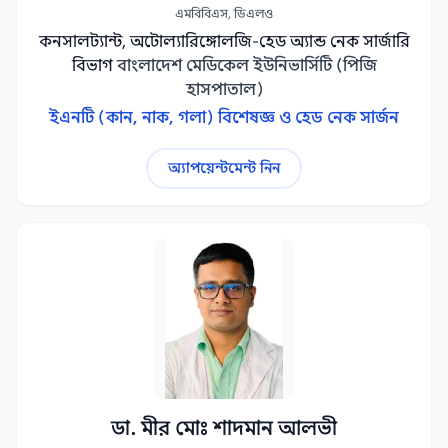
এমবিবিএস, ডিএলও
কনসালট্যান্ট, অটোল্যারিঙ্গোলজি-হেড অ্যান্ড নেক সার্জারি
বিভাগ
বাংলাদেশ মেডিকেল ইউনিভার্সিটি (পিজি
হাসপাতাল)
ইএনটি (কান, নাক, গলা) বিশেষজ্ঞ ও হেড নেক সার্জন
অ্যাপয়েন্টমেন্ট নিন
ডা. মীর মোঃ শাদমান আলভী