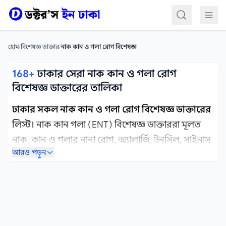
কন্টেন্টে যান
হোম
/
বিশেষজ্ঞ ডাক্তার
/
নাক কান ও গলা রোগ বিশেষজ্ঞ
168+
ঢাকার সেরা নাক কান ও গলা রোগ
বিশেষজ্ঞ ডাক্তারের তালিকা
ঢাকার সকল নাক কান ও গলা রোগ বিশেষজ্ঞ ডাক্তারের
লিস্ট।
নাক কান গলা (ENT) বিশেষজ্ঞ ডাক্তাররা মূলত
নাক, কান ও গলার নানা রোগ, অ্যালার্জি, টনসিল, সাইনাস
আরও পড়ুন
ও শ্রবণ সমস্যার চিকিৎসায় অভিজ্ঞ। ঢাকায় সেরা নাক
কান ও গলা রোগ বিশেষজ্ঞ ডাক্তার খুঁজছেন? আমাদের
এই লিস্টে পাবেন ঢাকার অভিজ্ঞ ডাক্তারদের নাম,
অভিজ্ঞতা ও চেম্বারের ঠিকানাসহ বিস্তারিত তথ্য এক
জায়গায়।