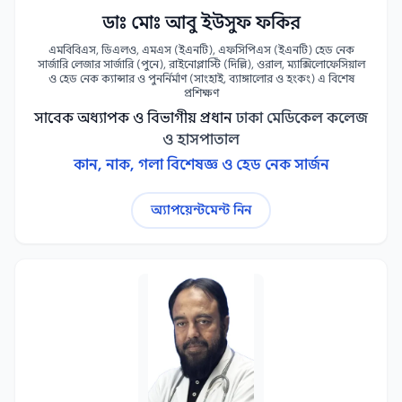
ডাঃ মোঃ আবু ইউসুফ ফকির
এমবিবিএস, ডিএলও, এমএস (ইএনটি), এফসিপিএস (ইএনটি) হেড নেক
সার্জারি লেজার সার্জারি (পুনে), রাইনোপ্লাস্টি (দিল্লি), ওরাল, ম্যাক্সিলোফেসিয়াল
ও হেড নেক ক্যান্সার ও পুনর্নির্মাণ (সাংহাই, ব্যাঙ্গালোর ও হংকং) এ বিশেষ
প্রশিক্ষণ
সাবেক অধ্যাপক ও বিভাগীয় প্রধান
ঢাকা মেডিকেল কলেজ
ও হাসপাতাল
কান, নাক, গলা বিশেষজ্ঞ ও হেড নেক সার্জন
অ্যাপয়েন্টমেন্ট নিন