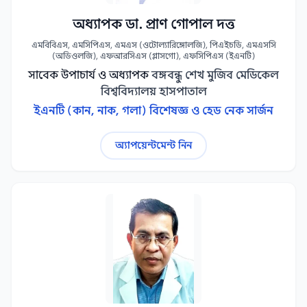
অধ্যাপক ডা. প্রাণ গোপাল দত্ত
এমবিবিএস, এমসিপিএস, এমএস (ওটোল্যারিঙ্গোলজি), পিএইচডি, এমএসসি
(অডিওলজি), এফআরসিএস (গ্লাসগো), এফসিপিএস (ইএনটি)
সাবেক উপাচার্য ও অধ্যাপক
বঙ্গবন্ধু শেখ মুজিব মেডিকেল
বিশ্ববিদ্যালয় হাসপাতাল
ইএনটি (কান, নাক, গলা) বিশেষজ্ঞ ও হেড নেক সার্জন
অ্যাপয়েন্টমেন্ট নিন