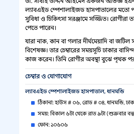
ডা. সাবাহ উদ্দিন আহমেদ একজন অভিজ্ঞ ইএনটি 
ল্যাবএইড স্পেশালাইজড হাসপাতালের মতো পরি
সুবিধা ও চিকিৎসা সরঞ্জামে সজ্জিত। রোগীরা 
পেতে পারেন।
যারা নাক, কান বা গলার দীর্ঘমেয়াদি বা জটিল 
বিশেষজ্ঞ। তার চেম্বারের সময়সূচি ঢাকার বাসি
কাজ করেন। তিনি রোগীর অবস্থা বুঝে পৃথক পরা
চেম্বার ও যোগাযোগ
ল্যাবএইড স্পেশালাইজড হাসপাতাল, ধানমন্ডি
ঠিকানা: হাউস # ০৬, রোড # ০৪, ধানমন্ডি, ঢা
সময়: বিকাল ৬টা থেকে রাত ৯টা (শুক্রবার বন্
ফোন: ১০৬০৬