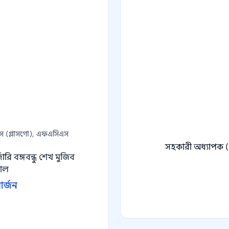
 (গ্লাসগো), এফএসিএস
সহকারী অধ্যাপক 
জারি
বঙ্গবন্ধু শেখ মুজিব
তাল
ার্জন