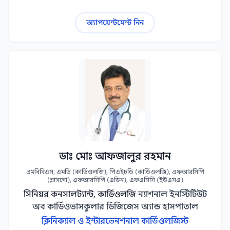
অ্যাপয়েন্টমেন্ট নিন
ডাঃ মোঃ আফজালুর রহমান
এমবিবিএস, এমডি (কার্ডিওলজি), পিএইচডি (কার্ডিওলজি), এফআরসিপি
(গ্লাসগো), এফআরসিপি (এডিন), এফএসিসি (ইউএসএ)
সিনিয়র কনসালট্যান্ট, কার্ডিওলজি
ন্যাশনাল ইনস্টিটিউট
অব কার্ডিওভাসকুলার ডিজিজেস অ্যান্ড হাসপাতাল
ক্লিনিক্যাল ও ইন্টারভেনশনাল কার্ডিওলজিস্ট