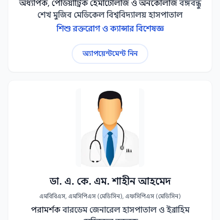
বাত ব্যাথা প্যারালাইসিস ও স্পাইন রিহ্যাব বিশেষজ্ঞ
অধ্যাপক, পেডিয়াট্রিক হেমাটোলজি ও অনকোলজি
বঙ্গবন্ধু
শেখ মুজিব মেডিকেল বিশ্ববিদ্যালয় হাসপাতাল
বার্ন সার্জন
বিহেভিওরাল সায়েন্টিস্ট
1
1
শিশু রক্তরোগ ও ক্যান্সার বিশেষজ্ঞ
ভাস্কুলার সার্জন
মনোরোগ বিশেষজ্ঞ
1
1
অ্যাপয়েন্টমেন্ট নিন
মৃগীরোগ বিশেষজ্ঞ
রক্তরোগ বিশেষজ্ঞ
1
1
শিশু হৃদরোগ বিশেষজ্ঞ
শিশু হেমাটোলজিস্ট
1
1
হ্যান্ড সার্জন
1
ডা. এ. কে. এম. শাহীন আহমেদ
এমবিবিএস, এমসিপিএস (মেডিসিন), এফসিপিএস (মেডিসিন)
পরামর্শক
বারডেম জেনারেল হাসপাতাল ও ইব্রাহিম