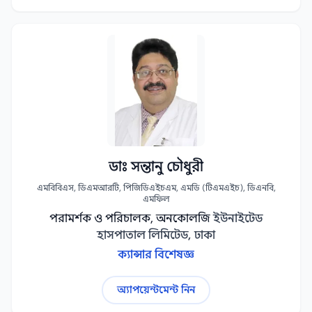
ডাঃ সন্তানু চৌধুরী
এমবিবিএস, ডিএমআরটি, পিজিডিএইচএম, এমডি (টিএমএইচ), ডিএনবি,
এমফিল
পরামর্শক ও পরিচালক, অনকোলজি
ইউনাইটেড
হাসপাতাল লিমিটেড, ঢাকা
ক্যান্সার বিশেষজ্ঞ
অ্যাপয়েন্টমেন্ট নিন