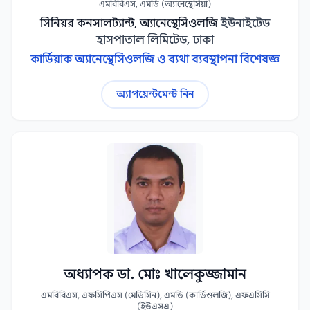
এমবিবিএস, এমডি (অ্যানেস্থেসিয়া)
সিনিয়র কনসালট্যান্ট, অ্যানেস্থেসিওলজি
ইউনাইটেড
হাসপাতাল লিমিটেড, ঢাকা
কার্ডিয়াক অ্যানেস্থেসিওলজি ও ব্যথা ব্যবস্থাপনা বিশেষজ্ঞ
অ্যাপয়েন্টমেন্ট নিন
অধ্যাপক ডা. মোঃ খালেকুজ্জামান
এমবিবিএস, এফসিপিএস (মেডিসিন), এমডি (কার্ডিওলজি), এফএসিসি
(ইউএসএ)