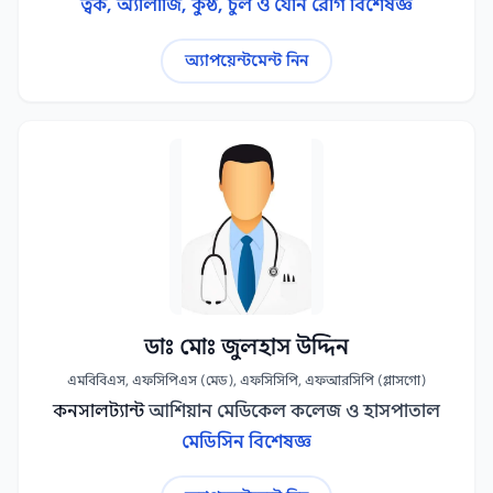
ত্বক, অ্যালার্জি, কুষ্ঠ, চুল ও যৌন রোগ বিশেষজ্ঞ
অ্যাপয়েন্টমেন্ট নিন
ডাঃ মোঃ জুলহাস উদ্দিন
এমবিবিএস, এফসিপিএস (মেড), এফসিসিপি, এফআরসিপি (গ্লাসগো)
কনসালট্যান্ট
আশিয়ান মেডিকেল কলেজ ও হাসপাতাল
মেডিসিন বিশেষজ্ঞ