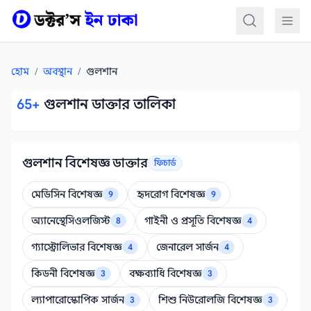
কন্টেন্টে যান
হোম
/
অবস্থান
/
গুলশান
65+
গুলশান ডাক্তার তালিকা
গুলশান বিশেষজ্ঞ ডাক্তার
ফিচার্ড
মেডিসিন বিশেষজ্ঞ
হৃদরোগ বিশেষজ্ঞ
9
9
Featured
Featured
অ্যানেস্থেসিওলজিস্ট
গাইনী ও প্রসূতি বিশেষজ্ঞ
8
4
Featured
Featured
গ্যাস্ট্রোলিভার বিশেষজ্ঞ
জেনারেল সার্জন
4
4
Featured
Featured
কিডনী বিশেষজ্ঞ
বক্ষব্যাধি বিশেষজ্ঞ
3
3
Featured
Featured
ল্যাপারোস্কোপিক সার্জন
শিশু নিউরোলজি বিশেষজ্ঞ
3
3
Featured
Featured