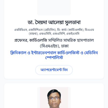
ডা. সৈয়দা আলেয়া সুলতানা
এমবিবিএস, এফসিপিএস (মেডিসিন), ডি-কার্ড (কার্ডিওলজি), ডিএএম
(চায়না), এফএসিসি, এফএসিপি, এফইএসসি
প্রফেসর, কার্ডিওলজি
সম্মিলিত সামরিক হাসপাতাল
(সিএমএইচ), ঢাকা
ক্লিনিক্যাল ও ইন্টারভেনশনাল কার্ডিওলজিস্ট ও মেডিসিন
স্পেশালিস্ট
অ্যাপয়েন্টমেন্ট নিন