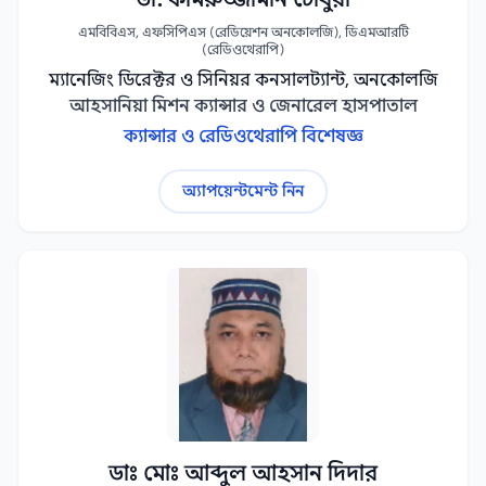
এমবিবিএস, এফসিপিএস (রেডিয়েশন অনকোলজি), ডিএমআরটি
(রেডিওথেরাপি)
ম্যানেজিং ডিরেক্টর ও সিনিয়র কনসালট্যান্ট, অনকোলজি
আহসানিয়া মিশন ক্যান্সার ও জেনারেল হাসপাতাল
ক্যান্সার ও রেডিওথেরাপি বিশেষজ্ঞ
অ্যাপয়েন্টমেন্ট নিন
ডাঃ মোঃ আব্দুল আহসান দিদার