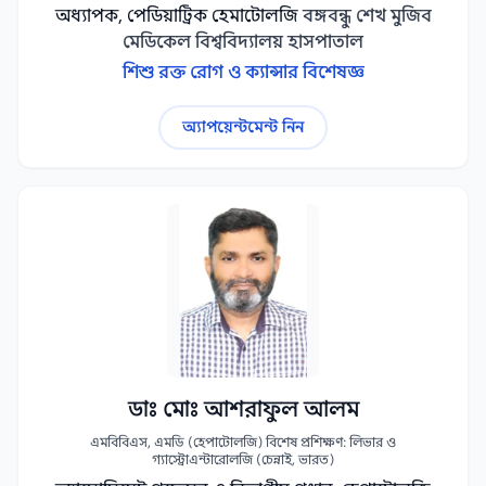
অধ্যাপক, পেডিয়াট্রিক হেমাটোলজি
বঙ্গবন্ধু শেখ মুজিব
মেডিকেল বিশ্ববিদ্যালয় হাসপাতাল
শিশু রক্ত রোগ ও ক্যান্সার বিশেষজ্ঞ
অ্যাপয়েন্টমেন্ট নিন
ডাঃ মোঃ আশরাফুল আলম
এমবিবিএস, এমডি (হেপাটোলজি) বিশেষ প্রশিক্ষণ: লিভার ও
গ্যাস্ট্রোএন্টারোলজি (চেন্নাই, ভারত)