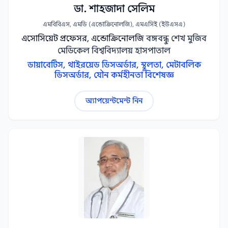
ডা. শাহজাদা সেলিম
এমবিবিএস, এমডি (এন্ডোক্রিনোলজি), এমএসিই (ইউএসএ)
এসোসিয়েট প্রফেসর, এন্ডোক্রিনোলজি
বঙ্গবন্ধু শেখ মুজিব
মেডিকেল বিশ্ববিদ্যালয় হাসপাতাল
ডায়াবেটিস, থাইরয়েড ডিসঅর্ডার, স্থূলতা, মেটাবলিক
ডিসঅর্ডার, যৌন কর্মহীনতা বিশেষজ্ঞ
অ্যাপয়েন্টমেন্ট নিন