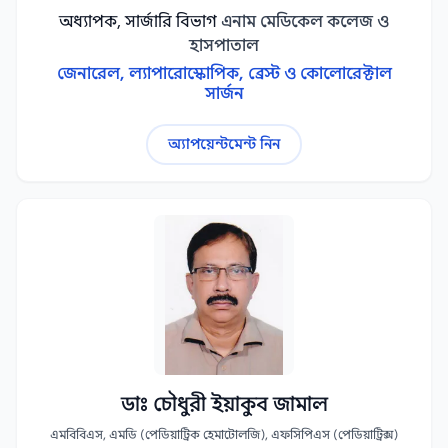
অধ্যাপক, সার্জারি বিভাগ
এনাম মেডিকেল কলেজ ও
হাসপাতাল
জেনারেল, ল্যাপারোস্কোপিক, ব্রেস্ট ও কোলোরেক্টাল
সার্জন
অ্যাপয়েন্টমেন্ট নিন
ডাঃ চৌধুরী ইয়াকুব জামাল
এমবিবিএস, এমডি (পেডিয়াট্রিক হেমাটোলজি), এফসিপিএস (পেডিয়াট্রিক্স)