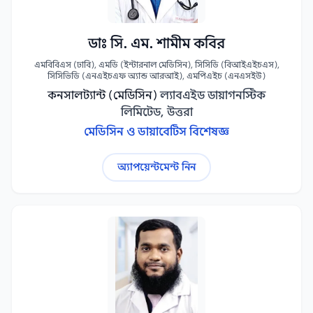
ডাঃ সি. এম. শামীম কবির
এমবিবিএস (ঢাবি), এমডি (ইন্টারনাল মেডিসিন), সিসিডি (বিআইএইচএস),
সিসিভিডি (এনএইচএফ অ্যান্ড আরআই), এমপিএইচ (এনএসইউ)
কনসালট্যান্ট (মেডিসিন)
ল্যাবএইড ডায়াগনস্টিক
লিমিটেড, উত্তরা
মেডিসিন ও ডায়াবেটিস বিশেষজ্ঞ
অ্যাপয়েন্টমেন্ট নিন