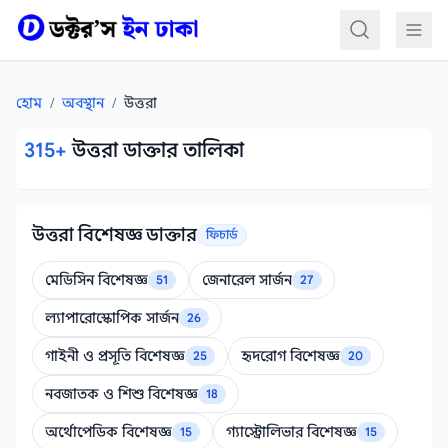
কন্টেন্টে যান
হোম
/
অবস্থান
/
উত্তরা
315+
উত্তরা ডাক্তার তালিকা
উত্তরা বিশেষজ্ঞ ডাক্তার
ফিচার্ড
মেডিসিন বিশেষজ্ঞ
জেনারেল সার্জন
51
27
Featured
Featured
ল্যাপারোস্কোপিক সার্জন
26
Featured
গাইনী ও প্রসূতি বিশেষজ্ঞ
হৃদরোগ বিশেষজ্ঞ
25
20
Featured
Featured
নবজাতক ও শিশু বিশেষজ্ঞ
18
Featured
অর্থোপেডিক বিশেষজ্ঞ
গ্যাস্ট্রোলিভার বিশেষজ্ঞ
15
15
Featured
Featured