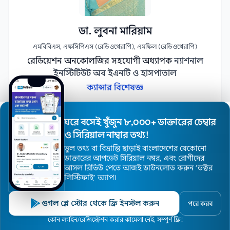
ডা. লুবনা মারিয়াম
এমবিবিএস, এফসিপিএস (রেডিওথেরাপি), এমফিল (রেডিওথেরাপি)
রেডিয়েশন অনকোলজির সহযোগী অধ্যাপক
ন্যাশনাল
ইনস্টিটিউট অব ইএনটি ও হাসপাতাল
ক্যান্সার বিশেষজ্ঞ
অ্যাপয়েন্টমেন্ট নিন
ঘরে বসেই খুঁজুন ৮,০০০+ ডাক্তারের চেম্বার
ও সিরিয়াল নাম্বার তথ্য!
ভুল তথ্য বা বিভ্রান্তি ছাড়াই বাংলাদেশের যেকোনো
ডাক্তারের আপডেট সিরিয়াল নম্বর, এবং রোগীদের
আসল রিভিউ পেতে আজই ডাউনলোড করুন ’ডক্টর
লিস্টিফাই’ অ্যাপ।
গুগল প্লে স্টোর থেকে ফ্রি ইনস্টল করুন
পরে করব
হোম
ডাক্তার
হাসপাতাল
বিশেষজ্ঞ
এলাকা
কোন লগইন/রেজিস্ট্রেশন করার ঝামেলা নেই, সম্পুর্ণ ফ্রি!