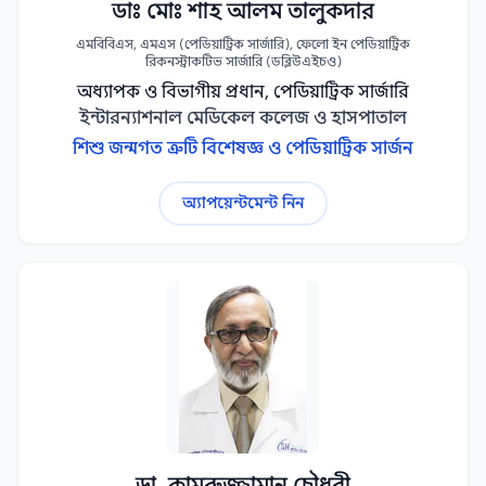
ডাঃ মোঃ শাহ আলম তালুকদার
এমবিবিএস, এমএস (পেডিয়াট্রিক সার্জারি), ফেলো ইন পেডিয়াট্রিক
রিকনস্ট্রাকটিভ সার্জারি (ডব্লিউএইচও)
অধ্যাপক ও বিভাগীয় প্রধান, পেডিয়াট্রিক সার্জারি
ইন্টারন্যাশনাল মেডিকেল কলেজ ও হাসপাতাল
শিশু জন্মগত ত্রুটি বিশেষজ্ঞ ও পেডিয়াট্রিক সার্জন
অ্যাপয়েন্টমেন্ট নিন
ডা. কামরুজ্জামান চৌধুরী