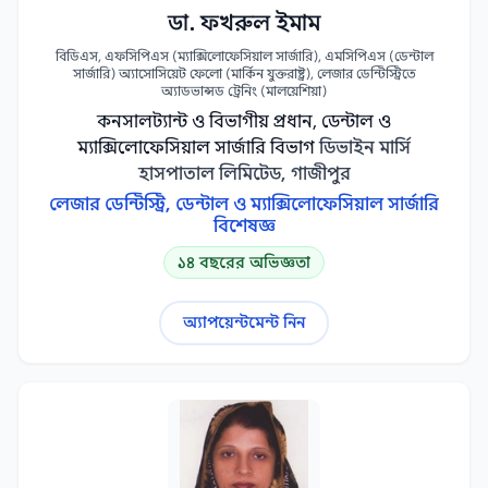
ফিজিক্যাল মেডিসিন বিশেষজ্ঞ
বক্ষব্যাধি বিশেষজ্ঞ
2
2
ডা. ফখরুল ইমাম
মাথাব্যথা বিশেষজ্ঞ
শিশু হেমাটোলজিস্ট
2
2
বিডিএস, এফসিপিএস (ম্যাক্সিলোফেসিয়াল সার্জারি), এমসিপিএস (ডেন্টাল
সার্জারি) অ্যাসোসিয়েট ফেলো (মার্কিন যুক্তরাষ্ট্র), লেজার ডেন্টিস্ট্রিতে
হোমিওপ্যাথিক ডাক্তার
অ্যাডভান্সড ট্রেনিং (মালয়েশিয়া)
2
কনসালট্যান্ট ও বিভাগীয় প্রধান, ডেন্টাল ও
Drug Addiction Specialist
1
ম্যাক্সিলোফেসিয়াল সার্জারি বিভাগ
ডিভাইন মার্সি
হাসপাতাল লিমিটেড, গাজীপুর
Female Dermatologist
1
লেজার ডেন্টিস্ট্রি, ডেন্টাল ও ম্যাক্সিলোফেসিয়াল সার্জারি
Hemodialysis Specialist
1
বিশেষজ্ঞ
Metabolic Specialist
Obesity Specialist
1
1
১৪ বছরের অভিজ্ঞতা
Oral & Maxillofacial Surgon
1
অ্যাপয়েন্টমেন্ট নিন
Pediatric Birth Defect Specialist
1
অগ্ন্যাশয় বিশেষজ্ঞ
অগ্ন্যাশয়ের রোগ বিশেষজ্ঞ
1
1
অনকোপ্লাস্টিক সার্জন
অনকোপ্লাস্টিক স্তন সার্জন
1
1
অর্থোডন্টিস্ট
অস্থিমজ্জা প্রতিস্থাপন বিশেষজ্ঞ
1
1