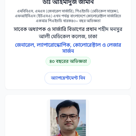
ডাঃ আহমাদুজ জামান
এমবিবিএস, এমএস (জেনারেল সার্জারি), পিএইচডি (মেডিকেল সায়েন্স),
এফআইসিএস (ইউএসএ) এখন পর্যন্ত বাংলাদেশে কোলোরেক্টাল সার্জারিতে
একমাত্র পিএইচডি ধারক৪০+ বছর অভিজ্ঞতা
সাবেক অধ্যাপক ও সার্জারি বিভাগের প্রধান
শহীদ মনসুর
আলী মেডিকেল কলেজ, ঢাকা
জেনারেল, ল্যাপারোস্কোপিক, কোলোরেক্টাল ও লেজার
সার্জন
৪০ বছরের অভিজ্ঞতা
অ্যাপয়েন্টমেন্ট নিন