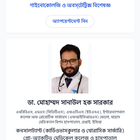
গাইনোকোলজি ও অবস্‌টেট্রিক্স বিশেষজ্ঞ
অ্যাপয়েন্টমেন্ট নিন
ডা. মোহাম্মদ সানাউল হক সারকার
এমবিবিএস, এমএস (সিভিটিএস), এফএসিএস (ইউএসএ), ইন্টারন্যাশনাল
কলেজ অফ রোবোটিক সার্জারস (এফআইসিআরএস) ফেলো, মাদ্রাস
মেডিক্যাল মিশন হাসপাতাল, চেন্নাই, ইন্ডিয়া
কনসালট্যান্ট (কার্ডিওভাসকুলার ও থোরাসিক সার্জারি)
প্রো-অ্যাকটিভ মেডিকেল কলেজ ও হাসপাতাল