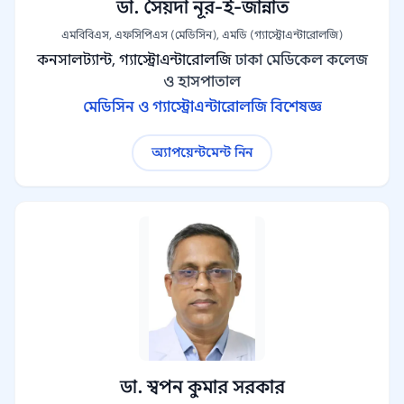
ডা. সৈয়দা নূর-ই-জান্নাত
এমবিবিএস, এফসিপিএস (মেডিসিন), এমডি (গ্যাস্ট্রোএন্টারোলজি)
কনসালট্যান্ট, গ্যাস্ট্রোএন্টারোলজি
ঢাকা মেডিকেল কলেজ
ও হাসপাতাল
মেডিসিন ও গ্যাস্ট্রোএন্টারোলজি বিশেষজ্ঞ
অ্যাপয়েন্টমেন্ট নিন
ডা. স্বপন কুমার সরকার