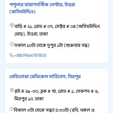
পপুলার ডায়াগনস্টিক সেন্টার, উত্তরা
(জসিমউদ্দিন)
বাড়ি # ২১, রোড # ০৭, সেক্টর # ০৪ (জসিমউদ্দিন
মোড়), উত্তরা, ঢাকা
সকাল ১০টা থেকে দুপুর ১টা (শুক্রবার বন্ধ)
+8809666787805
মেডিনোভা মেডিকেল সার্ভিসেস, মিরপুর
প্লট # ২৯-৩০, ব্লক # খা, রোড # ১, সেকশন # ৬,
মিরপুর ১০, ঢাকা
বিকাল ৩টা থেকে সন্ধ্যা ৫:৩০টা (রবি, মঙ্গল ও