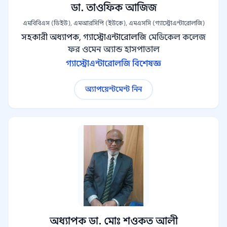
ডা. তাওফিক আজিজ
এমবিবিএস (ডিইউ), এমআরসিপি (ইউকে), এমএসসি (গ্যাস্ট্রোএন্টারোলজি)
সহকারী অধ্যাপক, গ্যাস্ট্রোএন্টারোলজি
মেডিকেল কলেজ
ফর ওমেন অ্যান্ড হাসপাতাল
গ্যাস্ট্রোএন্টারোলজি বিশেষজ্ঞ
অ্যাপয়েন্টমেন্ট নিন
অধ্যাপক ডা. মোঃ শওকত আলী