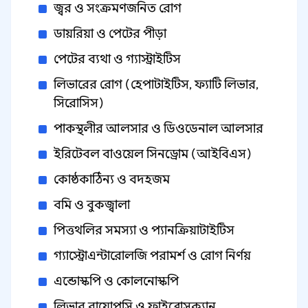
জ্বর ও সংক্রমণজনিত রোগ
ডায়রিয়া ও পেটের পীড়া
পেটের ব্যথা ও গ্যাস্ট্রাইটিস
লিভারের রোগ (হেপাটাইটিস, ফ্যাটি লিভার,
সিরোসিস)
পাকস্থলীর আলসার ও ডিওডেনাল আলসার
ইরিটেবল বাওয়েল সিনড্রোম (আইবিএস)
কোষ্ঠকাঠিন্য ও বদহজম
বমি ও বুকজ্বালা
পিত্তথলির সমস্যা ও প্যানক্রিয়াটাইটিস
গ্যাস্ট্রোএন্টারোলজি পরামর্শ ও রোগ নির্ণয়
এন্ডোস্কপি ও কোলনোস্কপি
লিভার বায়োপসি ও ফাইব্রোসক্যান