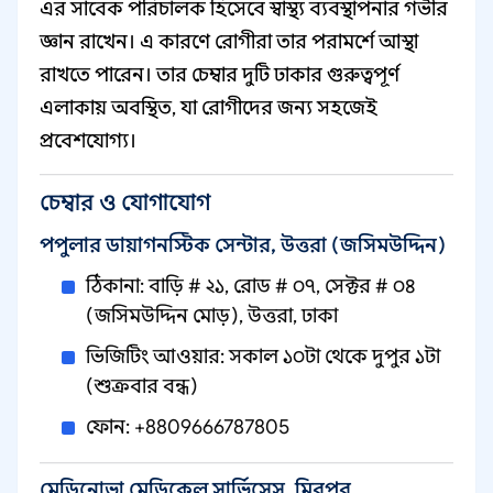
এর সাবেক পরিচালক হিসেবে স্বাস্থ্য ব্যবস্থাপনার গভীর
জ্ঞান রাখেন। এ কারণে রোগীরা তার পরামর্শে আস্থা
রাখতে পারেন। তার চেম্বার দুটি ঢাকার গুরুত্বপূর্ণ
এলাকায় অবস্থিত, যা রোগীদের জন্য সহজেই
প্রবেশযোগ্য।
চেম্বার ও যোগাযোগ
পপুলার ডায়াগনস্টিক সেন্টার, উত্তরা (জসিমউদ্দিন)
ঠিকানা: বাড়ি # ২১, রোড # ০৭, সেক্টর # ০৪
(জসিমউদ্দিন মোড়), উত্তরা, ঢাকা
ভিজিটিং আওয়ার: সকাল ১০টা থেকে দুপুর ১টা
(শুক্রবার বন্ধ)
ফোন: +8809666787805
মেডিনোভা মেডিকেল সার্ভিসেস, মিরপুর