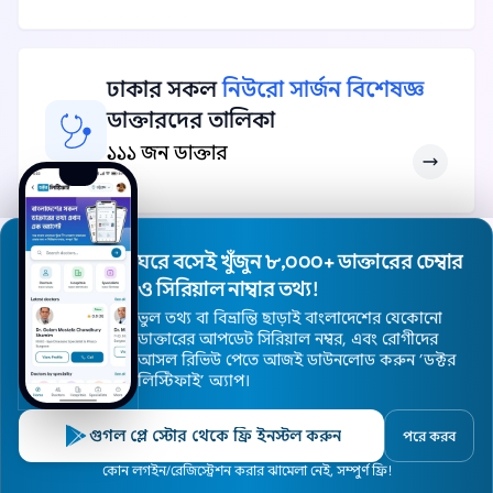
ঢাকার সকল
নিউরো সার্জন বিশেষজ্ঞ
ডাক্তারদের তালিকা
১১১ জন ডাক্তার
ঘরে বসেই খুঁজুন ৮,০০০+ ডাক্তারের চেম্বার
ও সিরিয়াল নাম্বার তথ্য!
ঢাকার সকল বিশেষজ্ঞ ডাক্তার দেখুন
ভুল তথ্য বা বিভ্রান্তি ছাড়াই বাংলাদেশের যেকোনো
ডাক্তারের আপডেট সিরিয়াল নম্বর, এবং রোগীদের
আসল রিভিউ পেতে আজই ডাউনলোড করুন ’ডক্টর
লিস্টিফাই’ অ্যাপ।
গুগল প্লে স্টোর থেকে ফ্রি ইনস্টল করুন
পরে করব
হোম
ডাক্তার
হাসপাতাল
বিশেষজ্ঞ
এলাকা
কোন লগইন/রেজিস্ট্রেশন করার ঝামেলা নেই, সম্পুর্ণ ফ্রি!