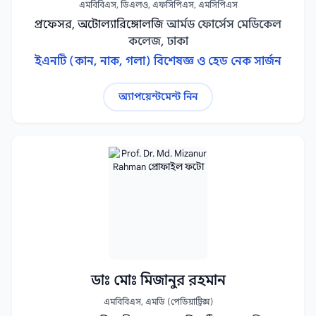
এমবিবিএস, ডিএলও, এফসিপিএস, এমসিপিএস
প্রফেসর, অটোল্যারিঙ্গোলজি
আর্মড ফোর্সেস মেডিকেল
কলেজ, ঢাকা
ইএনটি (কান, নাক, গলা) বিশেষজ্ঞ ও হেড নেক সার্জন
অ্যাপয়েন্টমেন্ট নিন
ডাঃ মোঃ মিজানুর রহমান
এমবিবিএস, এমডি (পেডিয়াট্রিক্স)