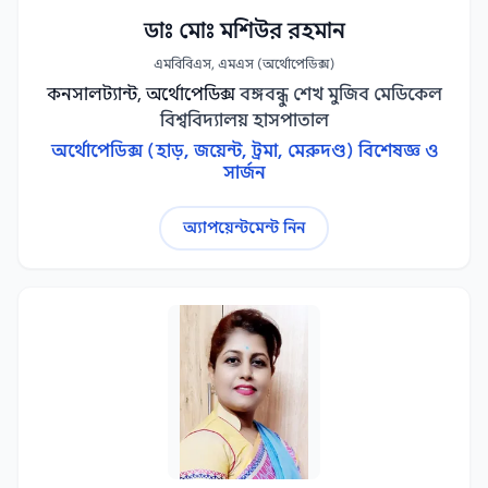
ডাঃ মোঃ মশিউর রহমান
এমবিবিএস, এমএস (অর্থোপেডিক্স)
কনসালট্যান্ট, অর্থোপেডিক্স
বঙ্গবন্ধু শেখ মুজিব মেডিকেল
বিশ্ববিদ্যালয় হাসপাতাল
অর্থোপেডিক্স (হাড়, জয়েন্ট, ট্রমা, মেরুদণ্ড) বিশেষজ্ঞ ও
সার্জন
অ্যাপয়েন্টমেন্ট নিন