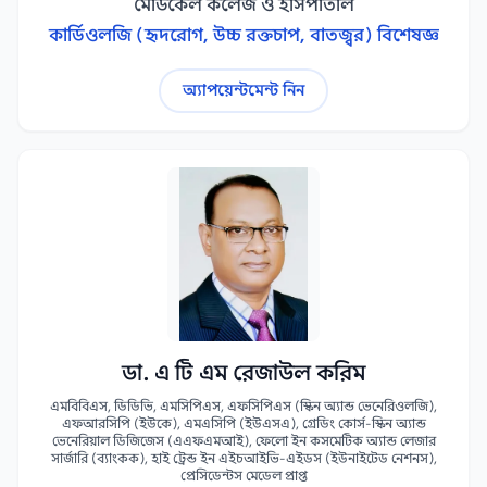
মেডিকেল কলেজ ও হাসপাতাল
কার্ডিওলজি (হৃদরোগ, উচ্চ রক্তচাপ, বাতজ্বর) বিশেষজ্ঞ
অ্যাপয়েন্টমেন্ট নিন
ডা. এ টি এম রেজাউল করিম
এমবিবিএস, ডিডিভি, এমসিপিএস, এফসিপিএস (স্কিন অ্যান্ড ভেনেরিওলজি),
এফআরসিপি (ইউকে), এমএসিপি (ইউএসএ), গ্রেডিং কোর্স-স্কিন অ্যান্ড
ভেনেরিয়াল ডিজিজেস (এএফএমআই), ফেলো ইন কসমেটিক অ্যান্ড লেজার
সার্জারি (ব্যাংকক), হাই ট্রেন্ড ইন এইচআইভি-এইডস (ইউনাইটেড নেশনস),
প্রেসিডেন্টস মেডেল প্রাপ্ত