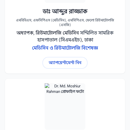
ডাঃ আব্দুর রাজ্জাক
এমবিবিএস, এফসিপিএস (মেডিসিন), এমসিপিএস, ফেলো রিউমাটোলজি
(এসজি)
অধ্যাপক, রিউমাটোলজি মেডিসিন
সম্মিলিত সামরিক
হাসপাতাল (সিএমএইচ), ঢাকা
মেডিসিন ও রিউমাটোলজি বিশেষজ্ঞ
অ্যাপয়েন্টমেন্ট নিন