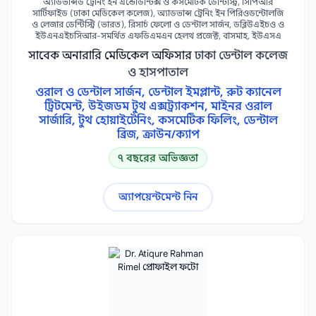
অ্যাডভান্সড ট্রেনিং ইন এন্ডোডন্টিক্স ও কসমেটিক ডেন্টিস্ট্রি, সিপিআর
সার্টিফাইড (ঢাকা মেডিকেল কলেজ), অ্যাডভান্স ট্রেনিং ইন পিরিওডন্টোলজি
শিশু হৃদরোগ বিশেষজ্ঞ
স্পোর্টস মেডিসিন বিশেষজ্ঞ
2
2
ও লেজার ডেন্টিস্ট্রি (ভারত), রিসার্চ ফেলো ও ডেন্টাল সার্জন, ডব্লিউএইচও ও
ইউএনএইচসিআর-সমর্থিত এফডিএমএন হেলথ প্রজেক্ট, বাসমাহ, ইউএসএ
হেপাটোবিলিয়ারি সার্জন
Bone Surgeon
2
1
সাবেক অনারারি মেডিকেল অফিসার
ঢাকা ডেন্টাল কলেজ
ও হাসপাতাল
COPD Specialist
Epilepsy Specialist
1
1
ওরাল ও ডেন্টাল সার্জন, ডেন্টাল ইমপ্লান্ট, রুট ক্যানেল
Immunotherapy Specialist
Joint Surgeon
1
1
ট্রিটমেন্ট, উইজডম টুথ এক্সট্র্যাকশন, মাইনর ওরাল
সার্জারি, টুথ হোয়াইটেনিং, কসমেটিক ফিলিং, ডেন্টাল
STI Specialist
Targeted Therapy Specialist
1
1
ব্রিজ, ক্রাউন/ক্যাপ
অগ্ন্যাশয় বিশেষজ্ঞ
অগ্ন্যাশয়ের রোগ বিশেষজ্ঞ
1
1
৭ বছরের অভিজ্ঞতা
উচ্চ ঝুঁকিপূর্ণ গর্ভাবস্থা বিশেষজ্ঞ
এন্ডোক্রাইন সার্জন
1
1
অ্যাপয়েন্টমেন্ট নিন
এন্ডোভাসকুলার সার্জন
এন্ডোস্কোপিস্ট
1
1
জয়েন্ট প্রতিস্থাপন সার্জন
টিবি বিশেষজ্ঞ
1
1
পেডিয়াট্রিক গ্যাস্ট্রোএন্টেরোলজিস্ট
1
পেলভিক ও অ্যাসিটাবুলার সার্জন
1
প্যানক্রিয়াটিক বিশেষজ্ঞ
1