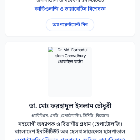
হাসপাতাল ও গবেষণা ইনস্টিটিউট
কার্ডিওলজি ও ডায়াবেটিস বিশেষজ্ঞ
অ্যাপয়েন্টমেন্ট নিন
ডা. মোঃ ফরহাদুল ইসলাম চৌধুরী
এমবিবিএস, এমডি (হেপাটোলজি), সিসিডি (বিরডেম)
সহযোগী অধ্যাপক ও বিভাগীয় প্রধান (হেপাটোলজি)
বাংলাদেশ ইনস্টিটিউট অব হেলথ সায়েন্সেস হাসপাতাল