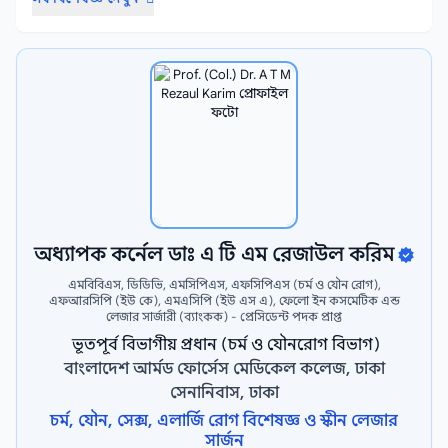
Head & Neck Surgeon (মাথা ও ঘাড়ের সার্জন)
7
Featured
দাঁতের ডাক্তার
নিউরো সার্জন বিশেষজ্ঞ
7
7
Featured
Featured
শিশু সার্জন বিশেষজ্ঞ
অ্যানেস্থেসিওলজিস্ট
6
5
Featured
Featured
ক্যান্সার সার্জন
খাদ্য ও পুষ্টি বিশেষজ্ঞ
2
2
Featured
Featured
ইন্টারনাল মেডিসিন বিশেষজ্ঞ
1
Featured
ওরাল ও ম্যাক্সিলোফেসিয়াল সার্জন
1
Featured
জনস্বাস্থ্য বিশেষজ্ঞ
শিশু নিউরোলজি বিশেষজ্ঞ
1
1
Featured
Featured
অধ্যাপক কর্নেল ডাঃ এ টি এম রেজাউল করিম
প্রসূতি স্ত্রীরোগ বিশেষজ্ঞ
ক্যান্সার বিশেষজ্ঞ
35
26
এমবিবিএস, ডিডিভি, এমসিপিএস, এফসিপিএস (চর্ম ও যৌন রোগ),
এফআরসিপি (ইউ কে), এমএসিপি (ইউ এস এ), ফেলো ইন কসমেটিক এন্ড
ত্বক, চর্ম ও যৌন রোগ বিশেষজ্ঞ
18
লেজার সার্জারী (ব্যাংকক) - প্রেসিডেন্ট পদক প্রাপ্ত
​ ভূতপূর্ব বিভাগীয় প্রধান (চর্ম ও যৌনরোগ বিভাগ)
ডায়াবেটিস, থাইরয়েড ও হরমোন রোগ বিশেষজ্ঞ
17
বাংলাদেশ আর্মড ফোর্সেস মেডিকেল কলেজ, ঢাকা
লিভার বিশেষজ্ঞ
মাথা ও ঘাড়ের সার্জন
16
15
সেনানিবাস, ঢাকা
চর্ম, যৌন, সেক্স, এলার্জি রোগ বিশেষজ্ঞ ও স্কীন লেজার
বন্ধ্যাত্ব বিশেষজ্ঞ
14
সার্জন