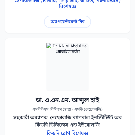
হেপাটোলজি (লিভার, গলব্লাডার, জন্ডিস, প্যানক্রিয়াস)
বিশেষজ্ঞ
অ্যাপয়েন্টমেন্ট নিন
ডা. এ.এন.এম. আব্দুল হাই
এমবিবিএস, বিসিএস (স্বাস্থ্য), এমডি (নেফ্রোলজি)
সহকারী অধ্যাপক, নেফ্রোলজি
ন্যাশনাল ইনস্টিটিউট অব
কিডনি ডিজিজেস এন্ড ইউরোলজি
কিডনি রোগ বিশেষজ্ঞ