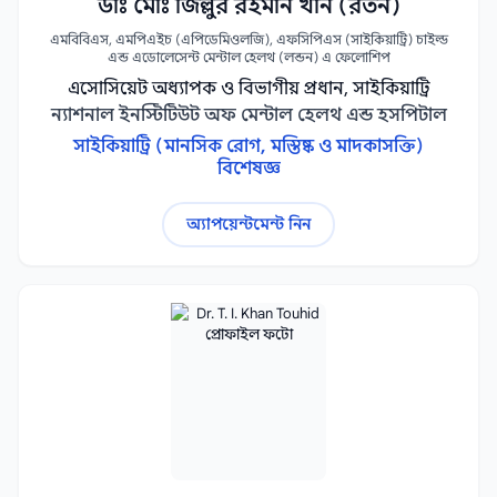
ডাঃ মোঃ জিল্লুর রহমান খান (রতন)
এমবিবিএস, এমপিএইচ (এপিডেমিওলজি), এফসিপিএস (সাইকিয়াট্রি) চাইল্ড
এন্ড এডোলেসেন্ট মেন্টাল হেলথ (লন্ডন) এ ফেলোশিপ
এসোসিয়েট অধ্যাপক ও বিভাগীয় প্রধান, সাইকিয়াট্রি
ন্যাশনাল ইনস্টিটিউট অফ মেন্টাল হেলথ এন্ড হসপিটাল
সাইকিয়াট্রি (মানসিক রোগ, মস্তিষ্ক ও মাদকাসক্তি)
বিশেষজ্ঞ
অ্যাপয়েন্টমেন্ট নিন