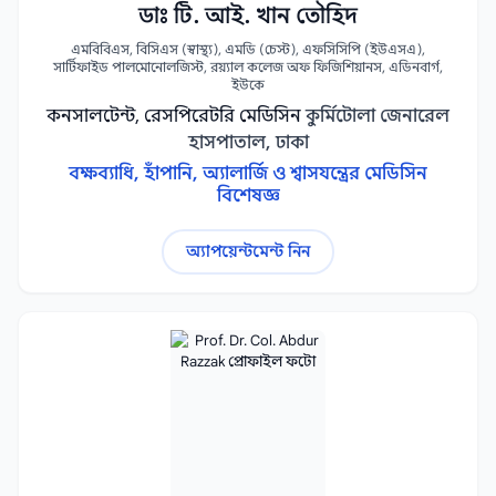
ডাঃ টি. আই. খান তৌহিদ
এমবিবিএস, বিসিএস (স্বাস্থ্য), এমডি (চেস্ট), এফসিসিপি (ইউএসএ),
সার্টিফাইড পালমোনোলজিস্ট, রয়্যাল কলেজ অফ ফিজিশিয়ানস, এডিনবার্গ,
ইউকে
কনসালটেন্ট, রেসপিরেটরি মেডিসিন
কুর্মিটোলা জেনারেল
হাসপাতাল, ঢাকা
বক্ষব্যাধি, হাঁপানি, অ্যালার্জি ও শ্বাসযন্ত্রের মেডিসিন
বিশেষজ্ঞ
অ্যাপয়েন্টমেন্ট নিন