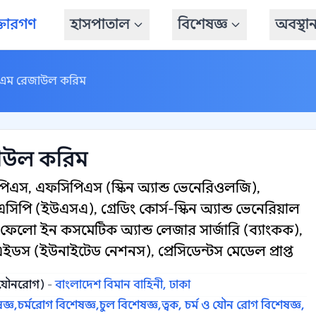
্তারগণ
হাসপাতাল
বিশেষজ্ঞ
অবস্থা
ি এম রেজাউল করিম
জাউল করিম
িএস, এফসিপিএস (স্কিন অ্যান্ড ভেনেরিওলজি),
 (ইউএসএ), গ্রেডিং কোর্স-স্কিন অ্যান্ড ভেনেরিয়াল
ো ইন কসমেটিক অ্যান্ড লেজার সার্জারি (ব্যাংকক),
ইডস (ইউনাইটেড নেশনস), প্রেসিডেন্টস মেডেল প্রাপ্ত
 ও যৌনরোগ)
-
বাংলাদেশ বিমান বাহিনী, ঢাকা
জ্ঞ,
চর্মরোগ বিশেষজ্ঞ,
চুল বিশেষজ্ঞ,
ত্বক, চর্ম ও যৌন রোগ বিশেষজ্ঞ,