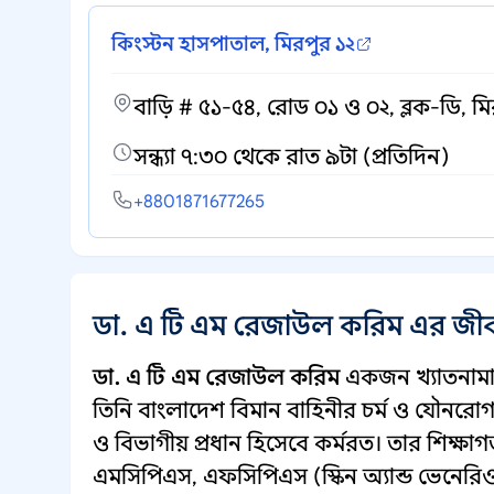
কিংস্টন হাসপাতাল, মিরপুর ১২
বাড়ি # ৫১-৫৪, রোড ০১ ও ০২, ব্লক-ডি, মি
সন্ধ্যা ৭:৩০ থেকে রাত ৯টা (প্রতিদিন)
+8801871677265
ডা. এ টি এম রেজাউল করিম এর জীব
ডা. এ টি এম রেজাউল করিম
একজন খ্যাতনামা চ
তিনি বাংলাদেশ বিমান বাহিনীর চর্ম ও যৌনরোগ ব
ও বিভাগীয় প্রধান হিসেবে কর্মরত। তার শিক্ষা
এমসিপিএস, এফসিপিএস (স্কিন অ্যান্ড ভেন