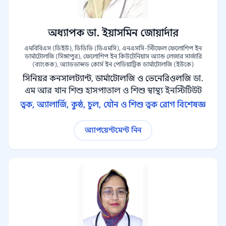
অধ্যাপক ডা. ইয়াসমিন জোয়ার্দার
এমবিবিএস (ডিইউ), ডিডিভি (ডিএমসি), এনএসসি-স্টিফেল ফেলোশিপ ইন
ডার্মাটোলজি (সিঙ্গাপুর), ফেলোশিপ ইন কিউটেনিয়াস অ্যান্ড লেজার সার্জারি
(ব্যাংকক), অ্যাডভান্সড কোর্স ইন পেডিয়াট্রিক ডার্মাটোলজি (ইউকে)
সিনিয়র কনসালট্যান্ট, ডার্মাটোলজি ও ভেনেরিওলজি
ডা.
এম আর খান শিশু হাসপাতাল ও শিশু স্বাস্থ্য ইনস্টিটিউট
ত্বক, অ্যালার্জি, কুষ্ঠ, চুল, যৌন ও শিশু ত্বক রোগ বিশেষজ্ঞ
অ্যাপয়েন্টমেন্ট নিন