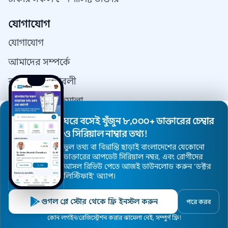
যোগাযোগ
যোগাযোগ
আমাদের সম্পর্কে
ব্যবহারের শর্তাবলী
গোপনীয়তা নীতিমালা
যোগাযোগ
ঘরে বসেই খুঁজুন ৮,০০০+ ডাক্তারের চেম্বার
ও সিরিয়াল নাম্বার তথ্য!
ডাক্তার রেজিস্ট্রেশন
ভুল তথ্য বা বিভ্রান্তি ছাড়াই বাংলাদেশের যেকোনো
ডাক্তারের আপডেট সিরিয়াল নম্বর, এবং রোগীদের
আসল রিভিউ পেতে আজই ডাউনলোড করুন ’ডক্টর
লিস্টিফাই’ অ্যাপ।
© 2026 DoctorsInDhaka - সর্বস্বত্ব সংরক্ষিত।
ওয়েবসাইট ডিজাইন এন্ড মেইন্টেনেন্স
DoctorsInDhaka.com
গুগল প্লে স্টোর থেকে ফ্রি ইনস্টল করুন
পরে করব
হোম
ডাক্তার
হাসপাতাল
বিশেষজ্ঞ
এলাকা
কোন লগইন/রেজিস্ট্রেশন করার ঝামেলা নেই, সম্পুর্ণ ফ্রি!