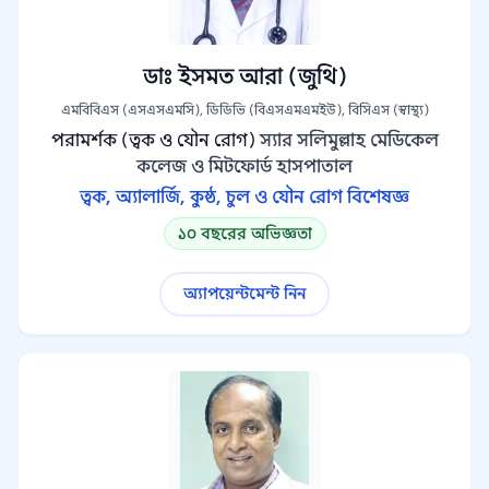
ডাঃ ইসমত আরা (জুথি)
এমবিবিএস (এসএসএমসি), ডিডিভি (বিএসএমএমইউ), বিসিএস (স্বাস্থ্য)
পরামর্শক (ত্বক ও যৌন রোগ)
স্যার সলিমুল্লাহ মেডিকেল
কলেজ ও মিটফোর্ড হাসপাতাল
ত্বক, অ্যালার্জি, কুষ্ঠ, চুল ও যৌন রোগ বিশেষজ্ঞ
১০ বছরের অভিজ্ঞতা
অ্যাপয়েন্টমেন্ট নিন