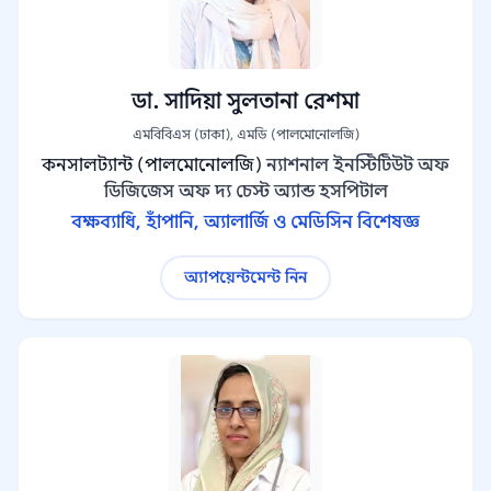
ডা. সাদিয়া সুলতানা রেশমা
এমবিবিএস (ঢাকা), এমডি (পালমোনোলজি)
কনসালট্যান্ট (পালমোনোলজি)
ন্যাশনাল ইনস্টিটিউট অফ
ডিজিজেস অফ দ্য চেস্ট অ্যান্ড হসপিটাল
বক্ষব্যাধি, হাঁপানি, অ্যালার্জি ও মেডিসিন বিশেষজ্ঞ
অ্যাপয়েন্টমেন্ট নিন