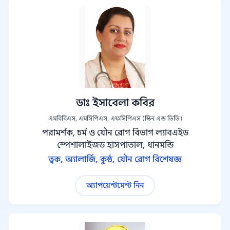
ডাঃ ইসাবেলা কবির
এমবিবিএস, এমসিপিএস, এফসিপিএস (স্কিন এন্ড ভিডি)
পরামর্শক, চর্ম ও যৌন রোগ বিভাগ
ল্যাবএইড
স্পেশালাইজড হাসপাতাল, ধানমন্ডি
ত্বক, অ্যালার্জি, কুষ্ঠ, যৌন রোগ বিশেষজ্ঞ
অ্যাপয়েন্টমেন্ট নিন