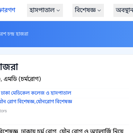
্তারগণ
হাসপাতাল
বিশেষজ্ঞ
অবস্থা
েশ চন্দ্র হাজরা
হাজরা
য), এমডি (চর্মরোগ)
-
ঢাকা মেডিকেল কলেজ ও হাসপাতাল
 যৌন রোগ বিশেষজ্ঞ,
যৌনরোগ বিশেষজ্ঞ
tors
শেষজ্ঞ, ঢাকায় চর্ম রোগ, যৌন রোগ ও অ্যালার্জি নিয়ে