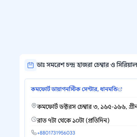
ডাঃ সমরেশ চন্দ্র হাজরা চেম্বার ও সিরিয়াল 
কমফোর্ট ডায়াগনস্টিক সেন্টার, ধানমন্ডি
কমফোর্ট ডক্টরস চেম্বার ৩, ১৬৫-১৬৬, গ্র
রাত ৭টা থেকে ১০টা (প্রতিদিন)
+8801731956033