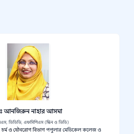
াঃ আনজিরুন নাহার আসমা
এস, ডিডিভি, এফসিপিএস (স্কিন ও ভিডি)
, চর্ম ও যৌনরোগ বিভাগ
পপুলার মেডিকেল কলেজ ও