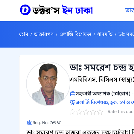
কন্টেন্টে যান
ডাক
হোম
ডাক্তারগণ
এলার্জি বিশেষজ্ঞ
ধানমন্ডি
ডাঃ সমর
/
/
/
/
ডাঃ সমরেশ চন্দ্র 
এমবিবিএস, বিসিএস (স্বাস্থ্
সহকারী অধ্যাপক (চর্মরোগ)
এলার্জি বিশেষজ্ঞ,
ত্বক, চর্ম ও
Rate this doc
Reg. No: 76967
ডাঃ সমরেশ চন্দ্র হাজরা একজন দক্ষ চর্মরোগ বি