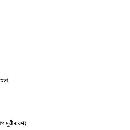
িৎসা
দাগ দূরীকরণ)