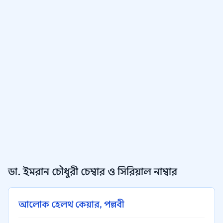
ডা. ইমরান চৌধুরী চেম্বার ও সিরিয়াল নাম্বার
আলোক হেলথ কেয়ার, পল্লবী