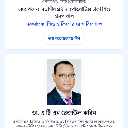
এমবিবিএস, এমডি (পেডিয়াট্রিক্স)
অধ্যাপক ও বিভাগীয় প্রধান, পেডিয়াট্রিক্স
ঢাকা শিশু
হাসপাতাল
নবজাতক, শিশু ও কিশোর রোগ বিশেষজ্ঞ
অ্যাপয়েন্টমেন্ট নিন
ডা. এ টি এম রেজাউল করিম
এমবিবিএস, ডিডিভি, এমসিপিএস, এফসিপিএস (স্কিন অ্যান্ড ভেনেরিওলজি),
এফআরসিপি (ইউকে), এমএসিপি (ইউএসএ), গ্রেডিং কোর্স-স্কিন অ্যান্ড