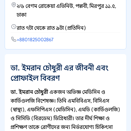
২/৬ বেগম রোকেয়া এভিনিউ, পল্লবী, মিরপুর ১১.৫,
ঢাকা
রাত ৭টা থেকে রাত ৯টা (প্রতিদিন)
+8801825002867
ডা. ইমরান চৌধুরী এর জীবনী এবং
প্রোফাইল বিবরণ
ডা. ইমরান চৌধুরী
একজন অভিজ্ঞ মেডিসিন ও
কার্ডিওলজি বিশেষজ্ঞ। তিনি এমবিবিএস, বিসিএস
(স্বাস্থ্য), এফসিপিএস (মেডিসিন), এমডি (কার্ডিওলজি)
ও সিসিডি (বিরডেম) ডিগ্রিধারী। তার দীর্ঘ শিক্ষা ও
প্রশিক্ষণ তাকে রোগীদের জন্য নির্ভরযোগ্য চিকিৎসা