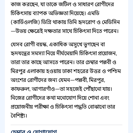
কাজ করছেন, যা তাকে জটিল ও সাধারণ রোগীদের
চিকিৎসায় ব্যাপক অভিজ্ঞতা দিয়েছে। এমডি
(কার্ডিওলজি) ডিগ্রি থাকায় তিনি হৃদরোগ ও মেডিসিন
—উভয় ক্ষেত্রেই দক্ষতার সাথে চিকিৎসা দিতে পারেন।
যেসব রোগী বয়স্ক, একাধিক অসুখে ভুগছেন বা
হৃদযন্ত্রের সমস্যা নিয়ে দীর্ঘমেয়াদি চিকিৎসা প্রয়োজন,
তারা তার কাছে আসতে পারেন। তার চেম্বার পল্লবী ও
মিরপুর এলাকায় হওয়ায় ঢাকা শহরের উত্তর ও পশ্চিম
অংশের রোগীদের জন্য যেমন—পল্লবী, মিরপুর,
কাফরুল, আগারগাঁও—তা সহজেই পৌঁছানো যায়।
নিজের রোগীদের কথা মনোযোগ দিয়ে শোনা এবং
প্রয়োজনীয় পরীক্ষা ও চিকিৎসা পদ্ধতি বোঝানো তার
বৈশিষ্ট্য।
চেম্বার ও যোগাযোগ