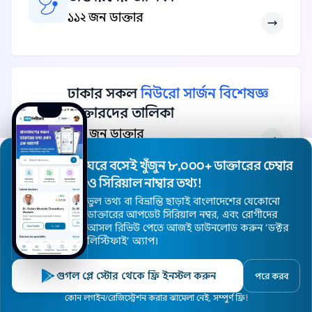
১১২ জন ডাক্তার
ঢাকার সকল
নিউরো সার্জন বিশেষজ্ঞ
ডাক্তারদের তালিকা
১১১ জন ডাক্তার
ঘরে বসেই খুঁজুন ৮,০০০+ ডাক্তারের চেম্বার
ও সিরিয়াল নাম্বার তথ্য!
ভুল তথ্য বা বিভ্রান্তি ছাড়াই বাংলাদেশের যেকোনো
ডাক্তারের আপডেট সিরিয়াল নম্বর, এবং রোগীদের
ঢাকার সকল বিশেষজ্ঞ ডাক্তার দেখুন
আসল রিভিউ পেতে আজই ডাউনলোড করুন ’ডক্টর
লিস্টিফাই’ অ্যাপ।
গুগল প্লে স্টোর থেকে ফ্রি ইনস্টল করুন
পরে করব
হোম
ডাক্তার
হাসপাতাল
বিশেষজ্ঞ
এলাকা
কোন লগইন/রেজিস্ট্রেশন করার ঝামেলা নেই, সম্পুর্ণ ফ্রি!