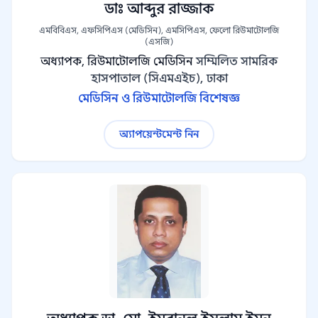
ডাঃ আব্দুর রাজ্জাক
এমবিবিএস, এফসিপিএস (মেডিসিন), এমসিপিএস, ফেলো রিউমাটোলজি
(এসজি)
অধ্যাপক, রিউমাটোলজি মেডিসিন
সম্মিলিত সামরিক
হাসপাতাল (সিএমএইচ), ঢাকা
মেডিসিন ও রিউমাটোলজি বিশেষজ্ঞ
অ্যাপয়েন্টমেন্ট নিন