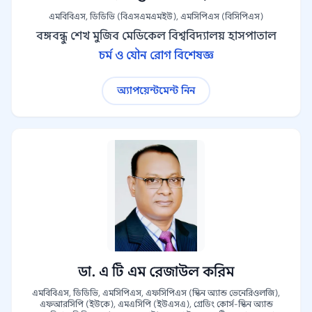
এমবিবিএস, ডিডিভি (বিএসএমএমইউ), এমসিপিএস (বিসিপিএস)
বঙ্গবন্ধু শেখ মুজিব মেডিকেল বিশ্ববিদ্যালয় হাসপাতাল
চর্ম ও যৌন রোগ বিশেষজ্ঞ
অ্যাপয়েন্টমেন্ট নিন
ডা. এ টি এম রেজাউল করিম
এমবিবিএস, ডিডিভি, এমসিপিএস, এফসিপিএস (স্কিন অ্যান্ড ভেনেরিওলজি),
এফআরসিপি (ইউকে), এমএসিপি (ইউএসএ), গ্রেডিং কোর্স-স্কিন অ্যান্ড