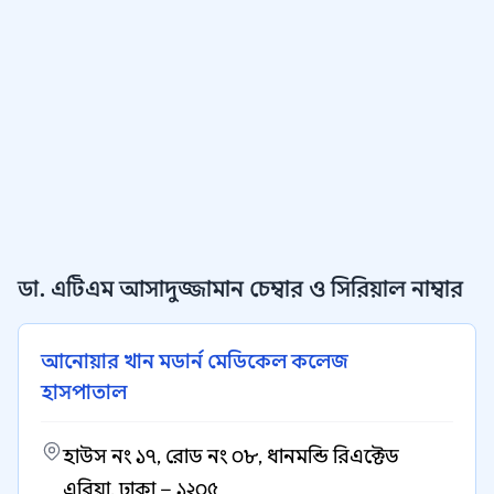
ডা. এটিএম আসাদুজ্জামান চেম্বার ও সিরিয়াল নাম্বার
আনোয়ার খান মডার্ন মেডিকেল কলেজ
হাসপাতাল
হাউস নং ১৭, রোড নং ০৮, ধানমন্ডি রিএক্টেড
এরিয়া, ঢাকা – ১২০৫