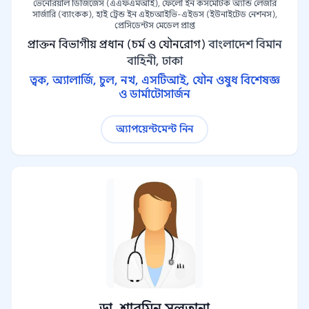
ভেনেরিয়াল ডিজিজেস (এএফএমআই), ফেলো ইন কসমেটিক অ্যান্ড লেজার
সার্জারি (ব্যাংকক), হাই ট্রেন্ড ইন এইচআইভি-এইডস (ইউনাইটেড নেশনস),
প্রেসিডেন্টস মেডেল প্রাপ্ত
প্রাক্তন বিভাগীয় প্রধান (চর্ম ও যৌনরোগ)
বাংলাদেশ বিমান
বাহিনী, ঢাকা
ত্বক, অ্যালার্জি, চুল, নখ, এসটিআই, যৌন ওষুধ বিশেষজ্ঞ
ও ডার্মাটোসার্জন
অ্যাপয়েন্টমেন্ট নিন
ডা. শারমিন সুলতানা