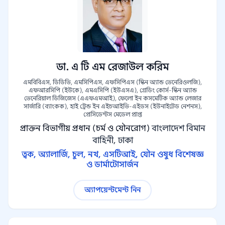
ডা. এ টি এম রেজাউল করিম
এমবিবিএস, ডিডিভি, এমসিপিএস, এফসিপিএস (স্কিন অ্যান্ড ভেনেরিওলজি),
এফআরসিপি (ইউকে), এমএসিপি (ইউএসএ), গ্রেডিং কোর্স-স্কিন অ্যান্ড
ভেনেরিয়াল ডিজিজেস (এএফএমআই), ফেলো ইন কসমেটিক অ্যান্ড লেজার
সার্জারি (ব্যাংকক), হাই ট্রেন্ড ইন এইচআইভি-এইডস (ইউনাইটেড নেশনস),
প্রেসিডেন্টস মেডেল প্রাপ্ত
প্রাক্তন বিভাগীয় প্রধান (চর্ম ও যৌনরোগ)
বাংলাদেশ বিমান
বাহিনী, ঢাকা
ত্বক, অ্যালার্জি, চুল, নখ, এসটিআই, যৌন ওষুধ বিশেষজ্ঞ
ও ডার্মাটোসার্জন
অ্যাপয়েন্টমেন্ট নিন