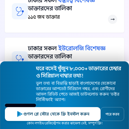
ঢাকার সকল
বন্ধ্যাত্ব বিশেষজ্ঞ
ডাক্তারদের তালিকা
১১৫ জন ডাক্তার
ঢাকার সকল
ইউরোলজি বিশেষজ্ঞ
ডাক্তারদের তালিকা
১১১ জন ডাক্তার
ঘরে বসেই খুঁজুন ৮,০০০+ ডাক্তারের চেম্বার
ও সিরিয়াল নাম্বার তথ্য!
ভুল তথ্য বা বিভ্রান্তি ছাড়াই বাংলাদেশের যেকোনো
ডাক্তারের আপডেট সিরিয়াল নম্বর, এবং রোগীদের
আসল রিভিউ পেতে আজই ডাউনলোড করুন ’ডক্টর
লিস্টিফাই’ অ্যাপ।
ঢাকার সকল বিশেষজ্ঞ ডাক্তার দেখুন
গুগল প্লে স্টোর থেকে ফ্রি ইনস্টল করুন
পরে করব
হোম
ডাক্তার
হাসপাতাল
বিশেষজ্ঞ
এলাকা
কোন লগইন/রেজিস্ট্রেশন করার ঝামেলা নেই, সম্পুর্ণ ফ্রি!