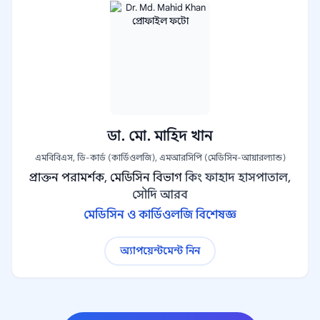
ডা. মো. মাহিদ খান
এমবিবিএস, ডি-কার্ড (কার্ডিওলজি), এমআরসিপি (মেডিসিন-আয়ারল্যান্ড)
প্রাক্তন পরামর্শক, মেডিসিন বিভাগ
কিং ফাহাদ হাসপাতাল,
সৌদি আরব
মেডিসিন ও কার্ডিওলজি বিশেষজ্ঞ
অ্যাপয়েন্টমেন্ট নিন