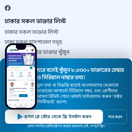
ঢাকার সকল ডাক্তার লিস্ট
ঢাকার সকল ডাক্তার লিস্ট
ঢাকা সকল হাসপাতাল সমূহ
আপনার এলাকার ডাক্তার খুঁজুন
ঢাকার সকল স্পেশালিষ্ট ডাক্তার
ঘরে বসেই খুঁজুন ৮,০০০+ ডাক্তারের চেম্বার
যোগাযোগ
ও সিরিয়াল নাম্বার তথ্য!
ভুল তথ্য বা বিভ্রান্তি ছাড়াই বাংলাদেশের যেকোনো
যোগাযোগ
ডাক্তারের আপডেট সিরিয়াল নম্বর, এবং রোগীদের
আসল রিভিউ পেতে আজই ডাউনলোড করুন ’ডক্টর
আমাদের সম্পর্কে
লিস্টিফাই’ অ্যাপ।
ব্যবহারের শর্তাবলী
গুগল প্লে স্টোর থেকে ফ্রি ইনস্টল করুন
পরে করব
গোপনীয়তা নীতিমালা
হোম
ডাক্তার
হাসপাতাল
বিশেষজ্ঞ
এলাকা
কোন লগইন/রেজিস্ট্রেশন করার ঝামেলা নেই, সম্পুর্ণ ফ্রি!