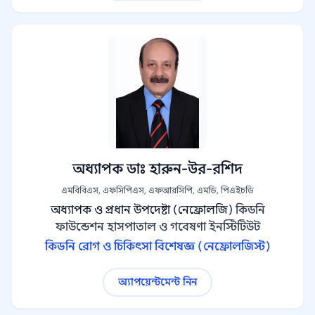
অধ্যাপক ডাঃ হারুন-উর-রশিদ
এমবিবিএস, এফসিপিএস, এফআরসিপি, এমডি, পিএইচডি
অধ্যাপক ও প্রধান উপদেষ্টা (নেফ্রোলজি)
কিডনি
ফাউন্ডেশন হাসপাতাল ও গবেষণা ইনস্টিটিউট
কিডনি রোগ ও চিকিৎসা বিশেষজ্ঞ (নেফ্রোলজিস্ট)
অ্যাপয়েন্টমেন্ট নিন