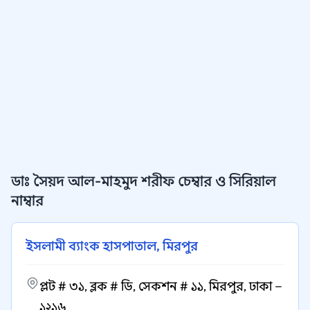
ডাঃ সৈয়দ আল-মাহমুদ শরীফ চেম্বার ও সিরিয়াল
নাম্বার
ইসলামী ব্যাংক হাসপাতাল, মিরপুর
প্লট # ৩১, ব্লক # ডি, সেকশন # ১১, মিরপুর, ঢাকা –
১২১৬