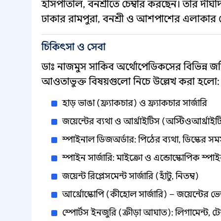
হাসপাতাল, বনশ্রীতে চেম্বার করছেন। তার দীর্ঘ
ঢাকার রামপুরা, বনশ্রী ও আশপাশের এলাকার র
চিকিৎসা ও সেবা
ডাঃ নাজমুস সাকিব অর্থোপেডিকসের বিভিন্ন জ
আওতাভুক্ত বিষয়গুলো নিচে উল্লেখ করা হলো:
হাড় ভাঙা (ফ্র্যাকচার) ও ফ্র্যাকচার সার্জারি
জয়েন্টের ব্যথা ও আর্থ্রাইটিস (অস্টিওআর্থ্রাই
স্পাইনাল ডিজঅর্ডার: পিঠের ব্যথা, ডিস্কের সমস্য
স্পাইন সার্জারি: মাইক্রো ও এন্ডোস্কোপিক স্পাইন
জয়েন্ট রিপ্লেসমেন্ট সার্জারি (হাঁটু, নিতম্ব)
আর্থ্রোস্কোপি (কীহোল সার্জারি) – জয়েন্টের ভ
স্পোর্টস ইনজুরি (ক্রীড়া আঘাত): লিগামেন্ট, টে