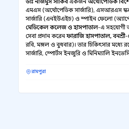
ডাঃ নাজমুস সাকিব
একজন
অর্থোপেডিক বিশেষ
এমএস (অর্থোপেডিক সার্জারি), এসআরএস স্ক
সার্জারি (এনইউএইচ) ও স্পাইন ফেলো (অ্যাপোলো
মেডিকেল কলেজ ও হাসপাতাল
-এ সহযোগী অ
সেবা প্রদান করেন
ফারাজি হাসপাতাল, বনশ্রী
-
রবি, মঙ্গল ও বুধবার)। তার চিকিৎসার মধ্যে রয়ে
সার্জারি, স্পোর্টস ইনজুরি ও মিনিম্যালি ইনভেসি
রামপুরা