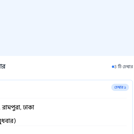
বার
3 টি চেম্বার
চেম্বার ১
, রামপুরা, ঢাকা
বুধবার)