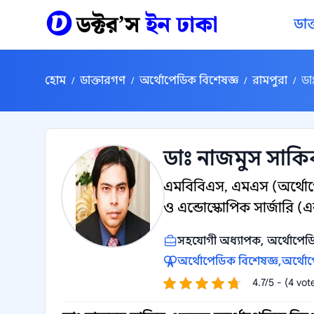
কন্টেন্টে যান
ডাক
হোম
ডাক্তারগণ
অর্থোপেডিক বিশেষজ্ঞ
রামপুরা
ডা
/
/
/
/
ডাঃ নাজমুস সাকি
এমবিবিএস, এমএস (অর্থোপ
ও এন্ডোস্কোপিক সার্জারি (
সহযোগী অধ্যাপক, অর্থোপে
অর্থোপেডিক বিশেষজ্ঞ,
অর্থোপ
4.7/5 - (4 vot