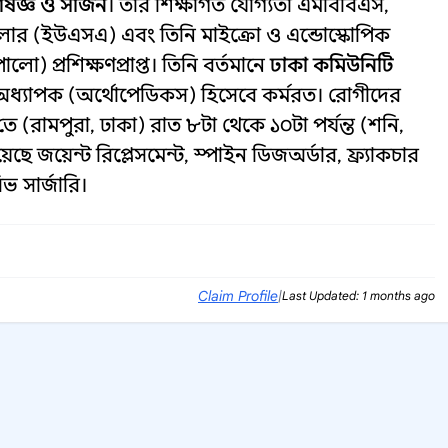
জ্ঞ ও সার্জন
। তার শিক্ষাগত যোগ্যতা এমবিবিএস,
লার (ইউএসএ) এবং তিনি মাইক্রো ও এন্ডোস্কোপিক
) প্রশিক্ষণপ্রাপ্ত। তিনি বর্তমানে
ঢাকা কমিউনিটি
ধ্যাপক (অর্থোপেডিকস) হিসেবে কর্মরত। রোগীদের
তে (রামপুরা, ঢাকা) রাত ৮টা থেকে ১০টা পর্যন্ত (শনি,
ছে জয়েন্ট রিপ্লেসমেন্ট, স্পাইন ডিজঅর্ডার, ফ্র্যাকচার
ভ সার্জারি।
Claim Profile
|
Last Updated: 1 months ago