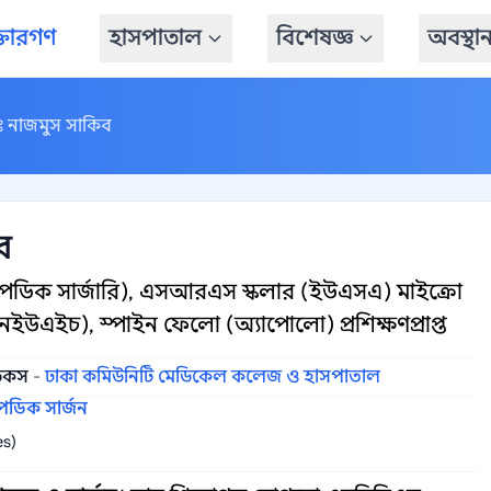
্তারগণ
হাসপাতাল
বিশেষজ্ঞ
অবস্থা
ঃ নাজমুস সাকিব
ব
েডিক সার্জারি), এসআরএস স্কলার (ইউএসএ) মাইক্রো
এনইউএইচ), স্পাইন ফেলো (অ্যাপোলো) প্রশিক্ষণপ্রাপ্ত
ডিকস
-
ঢাকা কমিউনিটি মেডিকেল কলেজ ও হাসপাতাল
েডিক সার্জন
es)