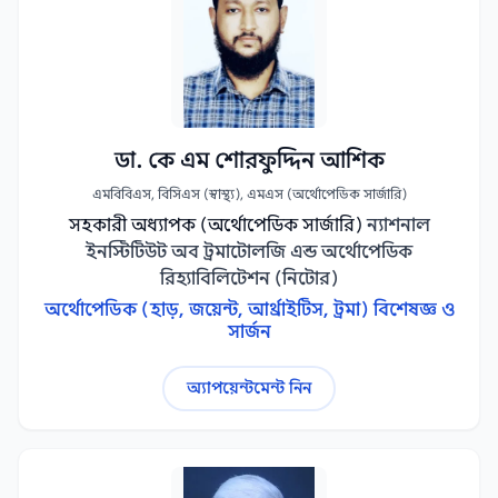
ডা. কে এম শোরফুদ্দিন আশিক
এমবিবিএস, বিসিএস (স্বাস্থ্য), এমএস (অর্থোপেডিক সার্জারি)
সহকারী অধ্যাপক (অর্থোপেডিক সার্জারি)
ন্যাশনাল
ইনস্টিটিউট অব ট্রমাটোলজি এন্ড অর্থোপেডিক
রিহ্যাবিলিটেশন (নিটোর)
অর্থোপেডিক (হাড়, জয়েন্ট, আর্থ্রাইটিস, ট্রমা) বিশেষজ্ঞ ও
সার্জন
অ্যাপয়েন্টমেন্ট নিন