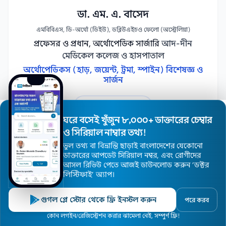
ডা. এম. এ. বাসেদ
এমবিবিএস, ডি-অর্থো (ডিইউ), ডব্লিউএইচও ফেলো (অস্ট্রেলিয়া)
প্রফেসর ও প্রধান, অর্থোপেডিক সার্জারি
আদ-দীন
মেডিকেল কলেজ ও হাসপাতাল
অর্থোপেডিকস (হাড়, জয়েন্ট, ট্রমা, স্পাইন) বিশেষজ্ঞ ও
সার্জন
অ্যাপয়েন্টমেন্ট নিন
ঘরে বসেই খুঁজুন ৮,০০০+ ডাক্তারের চেম্বার
ও সিরিয়াল নাম্বার তথ্য!
ভুল তথ্য বা বিভ্রান্তি ছাড়াই বাংলাদেশের যেকোনো
ডাক্তারের আপডেট সিরিয়াল নম্বর, এবং রোগীদের
আসল রিভিউ পেতে আজই ডাউনলোড করুন ’ডক্টর
লিস্টিফাই’ অ্যাপ।
গুগল প্লে স্টোর থেকে ফ্রি ইনস্টল করুন
পরে করব
হোম
ডাক্তার
হাসপাতাল
বিশেষজ্ঞ
এলাকা
কোন লগইন/রেজিস্ট্রেশন করার ঝামেলা নেই, সম্পুর্ণ ফ্রি!