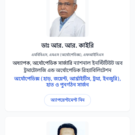
ডাঃ আর. আর. কাইরি
এমবিবিএস, এমএস (অর্থোপেডিক্স), এফআইসিএস
অধ্যাপক, অর্থোপেডিক সার্জারি
ন্যাশনাল ইনস্টিটিউট অব
ট্রমাটোলজি এন্ড অর্থোপেডিক রিহ্যাবিলিটেশন
অর্থোপেডিক্স (হাড়, জয়েন্ট, আর্থ্রাইটিস, ট্রমা, ইনজুরি),
হাত ও পুনর্গঠন সার্জন
অ্যাপয়েন্টমেন্ট নিন