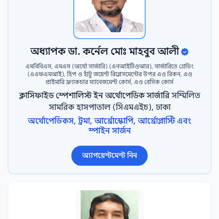
অধ্যাপক ডা. কর্নেল মোঃ মাহবুব আলী
এমবিবিএস, এমএস (অর্থো সার্জারি) (এনআইটিওআর), সার্জারিতে গ্রেডিং
(এএফএমআই), হিপ ও হাঁটু জয়েন্ট রিপ্লেসমেন্টের উপর এও রিকন, এও
প্রাইমারি ফ্র্যাকচার ম্যানেজমেন্ট কোর্স, এও বেসিক কোর্স
ক্লাসিফাইড স্পেশালিস্ট ইন অর্থোপেডিক সার্জারি
সম্মিলিত
সামরিক হাসপাতাল (সিএমএইচ), ঢাকা
অর্থোপেডিকস, ট্রমা, আর্থ্রোস্কোপি, আর্থ্রোপ্লাস্টি এবং
স্পাইন সার্জন
অ্যাপয়েন্টমেন্ট নিন