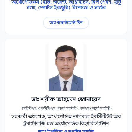
অর্থোপেডিকস (হাড়, জয়েন্ট, আর্থ্রাইটিস, হিপ পেইন, হাঁটু
ব্যথা, স্পোর্টস ইনজুরি) বিশেষজ্ঞ ও সার্জন
অ্যাপয়েন্টমেন্ট নিন
ডাঃ শরীফ আহমেদ জোনায়েদ
এমবিবিএস, এফসিপিএস (অর্থো সার্জারি), এমএস (অর্থো সার্জারি)
সহকারী অধ্যাপক, অর্থোপেডিক্স
ন্যাশনাল ইনস্টিটিউট অব
ট্রমাটোলজি এন্ড অর্থোপেডিক রিহ্যাবিলিটেশন