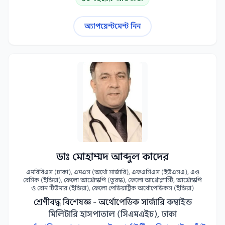
অ্যাপয়েন্টমেন্ট নিন
ডাঃ মোহাম্মদ আব্দুল কাদের
এমবিবিএস (ঢাকা), এমএস (অর্থো সার্জারি), এফএসিএস (ইউএসএ), এও
বেসিক (ইন্ডিয়া), ফেলো আর্থ্রোস্কপি (তুরস্ক), ফেলো আর্থ্রোপ্লাস্টি, আর্থ্রোস্কপি
ও বোন টিউমার (ইন্ডিয়া), ফেলো পেডিয়াট্রিক অর্থোপেডিকস (ইন্ডিয়া)
শ্রেণীবদ্ধ বিশেষজ্ঞ - অর্থোপেডিক সার্জারি
কম্বাইন্ড
মিলিটারি হাসপাতাল (সিএমএইচ), ঢাকা