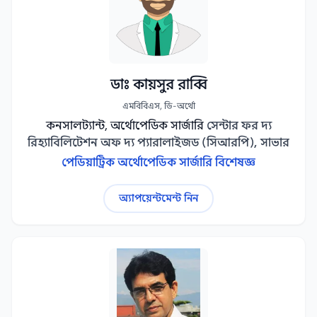
ডাঃ কায়সুর রাব্বি
এমবিবিএস, ডি-অর্থো
কনসালট্যান্ট, অর্থোপেডিক সার্জারি
সেন্টার ফর দ্য
রিহ্যাবিলিটেশন অফ দ্য প্যারালাইজড (সিআরপি), সাভার
পেডিয়াট্রিক অর্থোপেডিক সার্জারি বিশেষজ্ঞ
অ্যাপয়েন্টমেন্ট নিন