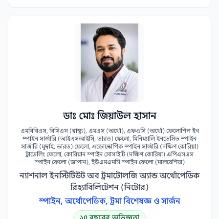
ডাঃ মোঃ জিয়াউল হাসান
এমবিবিএস, বিসিএস (স্বাস্থ্য), এমএস (অর্থো), এফএসি (অর্থো) ফেলোশিপ ইন
স্পাইন সার্জারি (আইএসআইসি, ভারত) ফেলো, মিনিম্যালি ইনভেসিভ স্পাইন
সার্জারি (মুম্বাই, ভারত) ফেলো, এন্ডোস্কোপিক স্পাইন সার্জারি (দক্ষিণ কোরিয়া)
ট্রাভেলিং ফেলো, কোরিয়ান স্পাইন সোসাইটি (দক্ষিণ কোরিয়া) এপিএসএস
স্পাইন ফেলো (জাপান), ইউএমএমসি স্পাইন ফেলো (মালয়েশিয়া)
ন্যাশনাল ইনস্টিটিউট অব ট্রমাটোলজি অ্যান্ড অর্থোপেডিক
রিহ্যাবিলিটেশন (নিটোর)
স্পাইন, অর্থোপেডিক, ট্রমা বিশেষজ্ঞ ও সার্জন
১৫ বছরের অভিজ্ঞতা