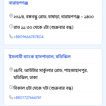
নারায়ণগঞ্জ
২৩১/৪, বঙ্গবন্ধু রোড, চাষাড়া, নারায়ণগঞ্জ – ১৪০০
রাত ১১.৩০ থেকে ২টা (শুক্রবার বন্ধ)
+8809666787804
ইসলামী ব্যাংক হাসপাতাল, মতিঝিল
২৪/বি, আউটার সার্কুলার রোড, শাহজাহানপুর,
মতিঝিল, ঢাকা
বিকাল ৫টা থেকে ৭টা (শুক্রবার বন্ধ)
+8801727666741