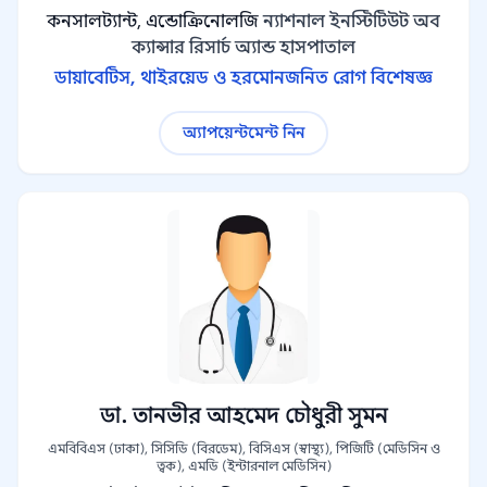
কনসালট্যান্ট, এন্ডোক্রিনোলজি
ন্যাশনাল ইনস্টিটিউট অব
ক্যান্সার রিসার্চ অ্যান্ড হাসপাতাল
ডায়াবেটিস, থাইরয়েড ও হরমোনজনিত রোগ বিশেষজ্ঞ
অ্যাপয়েন্টমেন্ট নিন
ডা. তানভীর আহমেদ চৌধুরী সুমন
এমবিবিএস (ঢাকা), সিসিডি (বিরডেম), বিসিএস (স্বাস্থ্য), পিজিটি (মেডিসিন ও
ত্বক), এমডি (ইন্টারনাল মেডিসিন)