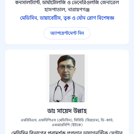
কনসালট্যান্ট, ডার্মাটোলজি ও ভেনেরিওলজি
জেনারেল
হাসপাতাল, নারায়ণগঞ্জ
মেডিসিন, ডায়াবেটিস, ত্বক ও যৌন রোগ বিশেষজ্ঞ
অ্যাপয়েন্টমেন্ট নিন
ডাঃ সায়েদ উল্লাহ
এমবিবিএস, এফসিপিএস (মেডিসিন), সিসিডি (বিরডেম), ডি-কার্ড,
এমআরসিপি (ইউকে)
মেডিসিন বিভাগের পরামর্শক
পপুলার ডায়াগনস্টিক সেন্টার