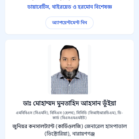
ডায়াবেটিস, থাইরয়েড ও হরমোন বিশেষজ্ঞ
অ্যাপয়েন্টমেন্ট নিন
ডাঃ মোহাম্মদ মুনতাহিদ আহসান ভূঁইয়া
এমবিবিএস (সিএমসি), বিসিএস (হেলথ), সিসিডি (বিআইআরডিএম), ডি-
কার্ড (বিএসএমএমইউ)
জুনিয়র কনসালট্যান্ট (কার্ডিওলজি)
জেনারেল হাসপাতাল
(ভিক্টোরিয়া), নারায়ণগঞ্জ