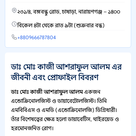
২৩১/৪, বঙ্গবন্ধু রোড, চাষাড়া, নারায়ণগঞ্জ – ১৪০০
বিকেল ৪টা থেকে রাত ৯টা (শুক্রবার বন্ধ)
+8809666787804
ডাঃ মোঃ কাজী আশরাফুল আলম এর
জীবনী এবং প্রোফাইল বিবরণ
ডাঃ মোঃ কাজী আশরাফুল আলম
একজন
এন্ডোক্রিনোলজিস্ট ও ডায়াবেটোলজিস্ট। তিনি
এমবিবিএস ও এমডি (এন্ডোক্রিনোলজি) ডিগ্রিধারী।
তাঁর বিশেষত্বের ক্ষেত্র হলো ডায়াবেটিস, থাইরয়েড ও
হরমোনজনিত রোগ।