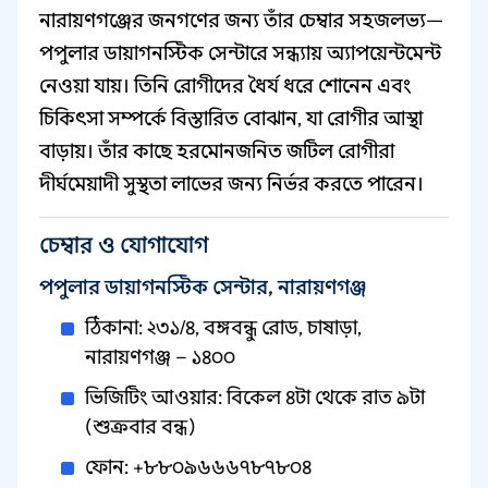
নারায়ণগঞ্জের জনগণের জন্য তাঁর চেম্বার সহজলভ্য—
পপুলার ডায়াগনস্টিক সেন্টারে সন্ধ্যায় অ্যাপয়েন্টমেন্ট
নেওয়া যায়। তিনি রোগীদের ধৈর্য ধরে শোনেন এবং
চিকিৎসা সম্পর্কে বিস্তারিত বোঝান, যা রোগীর আস্থা
বাড়ায়। তাঁর কাছে হরমোনজনিত জটিল রোগীরা
দীর্ঘমেয়াদী সুস্থতা লাভের জন্য নির্ভর করতে পারেন।
চেম্বার ও যোগাযোগ
পপুলার ডায়াগনস্টিক সেন্টার, নারায়ণগঞ্জ
ঠিকানা: ২৩১/৪, বঙ্গবন্ধু রোড, চাষাড়া,
নারায়ণগঞ্জ – ১৪০০
ভিজিটিং আওয়ার: বিকেল ৪টা থেকে রাত ৯টা
(শুক্রবার বন্ধ)
ফোন: +৮৮০৯৬৬৬৭৮৭৮০৪