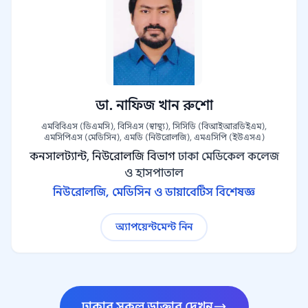
ডা. নাফিজ খান রুশো
এমবিবিএস (ডিএমসি), বিসিএস (স্বাস্থ্য), সিসিডি (বিআইআরডিইএম),
এমসিপিএস (মেডিসিন), এমডি (নিউরোলজি), এমএসিপি (ইউএসএ)
কনসালট্যান্ট, নিউরোলজি বিভাগ
ঢাকা মেডিকেল কলেজ
ও হাসপাতাল
নিউরোলজি, মেডিসিন ও ডায়াবেটিস বিশেষজ্ঞ
অ্যাপয়েন্টমেন্ট নিন
ঢাকার সকল ডাক্তার দেখুন