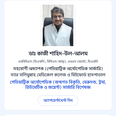
ডাঃ কাজী শাহিদ-উল-আলম
এমবিবিএস (ডিএমসি), বিসিএস (স্বাস্থ্য), এমএস (অর্থো), ডিএমসি
সহযোগী অধ্যাপক (পেডিয়াট্রিক অর্থোপেডিক সার্জারি)
স্যার সলিমুল্লাহ মেডিকেল কলেজ ও মিটফোর্ড হাসপাতাল
পেডিয়াট্রিক অর্থোপেডিক (জন্মগত বিকৃতি, মেরুদন্ড, ট্রমা,
রিউমেটিক ও জয়েন্ট) সার্জারি বিশেষজ্ঞ
অ্যাপয়েন্টমেন্ট নিন