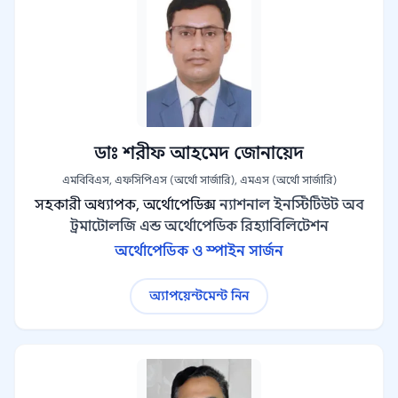
ডাঃ শরীফ আহমেদ জোনায়েদ
এমবিবিএস, এফসিপিএস (অর্থো সার্জারি), এমএস (অর্থো সার্জারি)
সহকারী অধ্যাপক, অর্থোপেডিক্স
ন্যাশনাল ইনস্টিটিউট অব
ট্রমাটোলজি এন্ড অর্থোপেডিক রিহ্যাবিলিটেশন
অর্থোপেডিক ও স্পাইন সার্জন
অ্যাপয়েন্টমেন্ট নিন