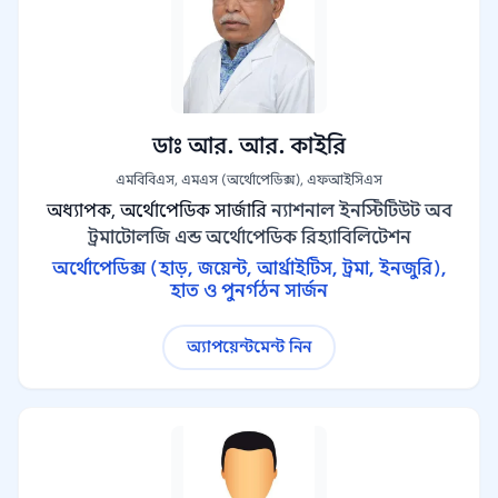
ডাঃ আর. আর. কাইরি
এমবিবিএস, এমএস (অর্থোপেডিক্স), এফআইসিএস
অধ্যাপক, অর্থোপেডিক সার্জারি
ন্যাশনাল ইনস্টিটিউট অব
ট্রমাটোলজি এন্ড অর্থোপেডিক রিহ্যাবিলিটেশন
অর্থোপেডিক্স (হাড়, জয়েন্ট, আর্থ্রাইটিস, ট্রমা, ইনজুরি),
হাত ও পুনর্গঠন সার্জন
অ্যাপয়েন্টমেন্ট নিন