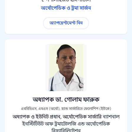
স্পেশালাইজড হাসপাতাল
অর্থোপেডিক ও ট্রমা সার্জন
অ্যাপয়েন্টমেন্ট নিন
অধ্যাপক ডা. গোলাম ফারুক
এমবিবিএস, এমএস (অর্থো), হ্যান্ড সার্জারিতে ফেলোশিপ (ইউকে)
অধ্যাপক ও ইউনিট প্রধান, অর্থোপেডিক সার্জারি
ন্যাশনাল
ইনস্টিটিউট অফ ট্রমাটোলজি এন্ড অর্থোপেডিক
রিহ্যাবিলিটেশন