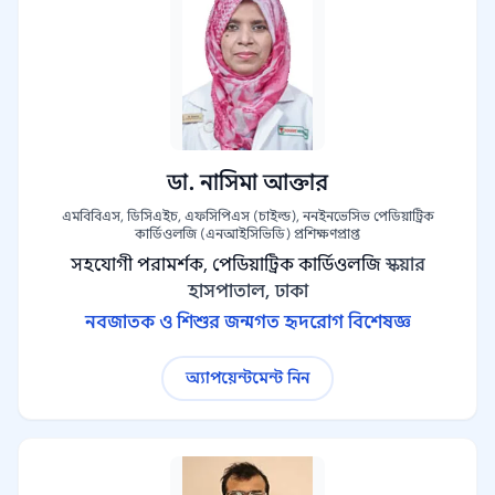
ডা. নাসিমা আক্তার
এমবিবিএস, ডিসিএইচ, এফসিপিএস (চাইল্ড), ননইনভেসিভ পেডিয়াট্রিক
কার্ডিওলজি (এনআইসিভিডি) প্রশিক্ষণপ্রাপ্ত
সহযোগী পরামর্শক, পেডিয়াট্রিক কার্ডিওলজি
স্কয়ার
হাসপাতাল, ঢাকা
নবজাতক ও শিশুর জন্মগত হৃদরোগ বিশেষজ্ঞ
অ্যাপয়েন্টমেন্ট নিন