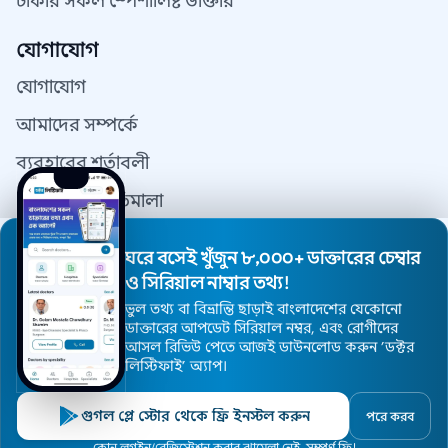
ঢাকার সকল স্পেশালিষ্ট ডাক্তার
যোগাযোগ
যোগাযোগ
আমাদের সম্পর্কে
ব্যবহারের শর্তাবলী
গোপনীয়তা নীতিমালা
যোগাযোগ
ঘরে বসেই খুঁজুন ৮,০০০+ ডাক্তারের চেম্বার
ডাক্তার রেজিস্ট্রেশন
ও সিরিয়াল নাম্বার তথ্য!
ভুল তথ্য বা বিভ্রান্তি ছাড়াই বাংলাদেশের যেকোনো
ডাক্তারের আপডেট সিরিয়াল নম্বর, এবং রোগীদের
আসল রিভিউ পেতে আজই ডাউনলোড করুন ’ডক্টর
© 2026 DoctorsInDhaka - সর্বস্বত্ব সংরক্ষিত।
লিস্টিফাই’ অ্যাপ।
ওয়েবসাইট ডিজাইন এন্ড মেইন্টেনেন্স
DoctorsInDhaka.com
গুগল প্লে স্টোর থেকে ফ্রি ইনস্টল করুন
পরে করব
কোন লগইন/রেজিস্ট্রেশন করার ঝামেলা নেই, সম্পুর্ণ ফ্রি!