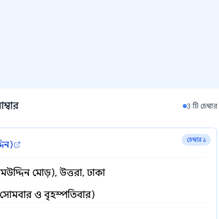
ম্বার
3 টি চেম্বার
চেম্বার ১
দিন)
মউদ্দিন মোড়), উত্তরা, ঢাকা
, সোমবার ও বৃহস্পতিবার)