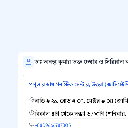
ডাঃ অনন্ত কুমার ভক্ত চেম্বার ও সিরিয়াল না
পপুলার ডায়াগনস্টিক সেন্টার, উত্তরা (জাসিমউদ্
বাড়ি # ২১, রোড # ০৭, সেক্টর # ০৪ (জাসি
বিকাল ৪টা থেকে সন্ধ্যা ৬:৩০টা (শনিবার
+8809666787805