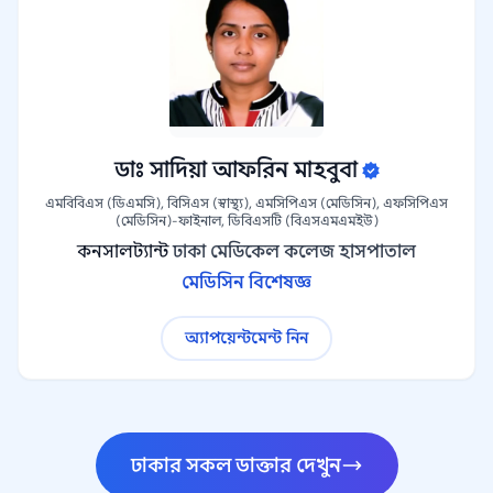
ডাঃ সাদিয়া আফরিন মাহবুবা
এমবিবিএস (ডিএমসি), বিসিএস (স্বাস্থ্য), এমসিপিএস (মেডিসিন), এফসিপিএস
(মেডিসিন)-ফাইনাল, ডিবিএসটি (বিএসএমএমইউ)
কনসালট্যান্ট
ঢাকা মেডিকেল কলেজ হাসপাতাল
মেডিসিন বিশেষজ্ঞ
অ্যাপয়েন্টমেন্ট নিন
ঢাকার সকল ডাক্তার দেখুন