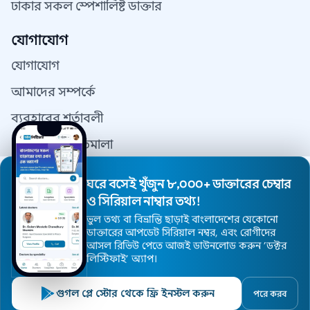
ঢাকার সকল স্পেশালিষ্ট ডাক্তার
যোগাযোগ
যোগাযোগ
আমাদের সম্পর্কে
ব্যবহারের শর্তাবলী
গোপনীয়তা নীতিমালা
যোগাযোগ
ঘরে বসেই খুঁজুন ৮,০০০+ ডাক্তারের চেম্বার
ডাক্তার রেজিস্ট্রেশন
ও সিরিয়াল নাম্বার তথ্য!
ভুল তথ্য বা বিভ্রান্তি ছাড়াই বাংলাদেশের যেকোনো
ডাক্তারের আপডেট সিরিয়াল নম্বর, এবং রোগীদের
আসল রিভিউ পেতে আজই ডাউনলোড করুন ’ডক্টর
© 2026 DoctorsInDhaka - সর্বস্বত্ব সংরক্ষিত।
লিস্টিফাই’ অ্যাপ।
ওয়েবসাইট ডিজাইন এন্ড মেইন্টেনেন্স
DoctorsInDhaka.com
গুগল প্লে স্টোর থেকে ফ্রি ইনস্টল করুন
পরে করব