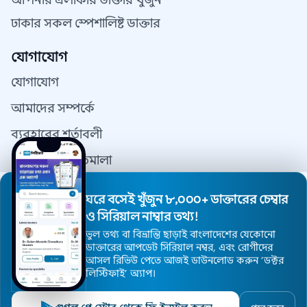
আপনার এলাকার ডাক্তার খুঁজুন
ঢাকার সকল স্পেশালিষ্ট ডাক্তার
যোগাযোগ
যোগাযোগ
আমাদের সম্পর্কে
ব্যবহারের শর্তাবলী
গোপনীয়তা নীতিমালা
যোগাযোগ
ঘরে বসেই খুঁজুন ৮,০০০+ ডাক্তারের চেম্বার
ডাক্তার রেজিস্ট্রেশন
ও সিরিয়াল নাম্বার তথ্য!
ভুল তথ্য বা বিভ্রান্তি ছাড়াই বাংলাদেশের যেকোনো
ডাক্তারের আপডেট সিরিয়াল নম্বর, এবং রোগীদের
আসল রিভিউ পেতে আজই ডাউনলোড করুন ’ডক্টর
© 2026 DoctorsInDhaka - সর্বস্বত্ব সংরক্ষিত।
লিস্টিফাই’ অ্যাপ।
ওয়েবসাইট ডিজাইন এন্ড মেইন্টেনেন্স
DoctorsInDhaka.com