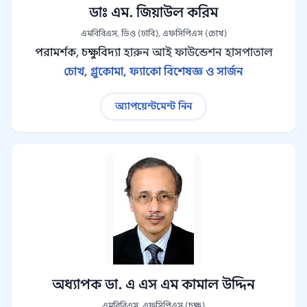
ডাঃ এম. জিয়াউল করিম
এমবিবিএস, ডিও (ঢাবি), এফসিপিএস (চোখ)
পরামর্শক, চক্ষুবিদ্যা
হারুন আই ফাউন্ডেশন হাসপাতাল
চোখ, গ্লুকোমা, ফ্যাকো বিশেষজ্ঞ ও সার্জন
অ্যাপয়েন্টমেন্ট নিন
অধ্যাপক ডা. এ এস এম কামাল উদ্দিন
এমবিবিএস, এফসিপিএস (চক্ষু)