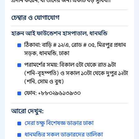
প্রদান করেন, যা তাদের জন্য একটি বড় সুবিধা।
চেম্বার ও যোগাযোগ
হারুন আই ফাউন্ডেশন হাসপাতাল, ধানমন্ডি
ঠিকানা: বাড়ি # ১২/এ, রোড # ০৫, মিরপুর প্রধান
সড়ক, ধানমন্ডি, ঢাকা
পরামর্শের সময়: বিকাল ৫টা থেকে রাত ৯টা
(শনি-বৃহস্পতি) ও সকাল ১০টা থেকে দুপুর ১২টা
(শনি, সোম ও বুধ)
ফোন: +৮৮০২৯৬১৩৯৩০
আরো দেখুন:
সেরা চক্ষু বিশেষজ্ঞ ডাক্তার ঢাকা
ধানমন্ডির সকল ডাক্তারদের তালিকা