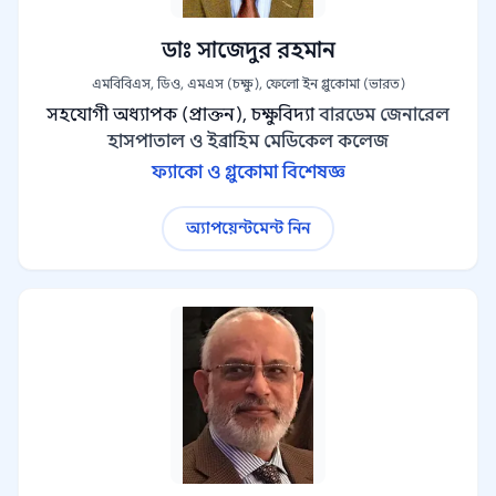
ডাঃ সাজেদুর রহমান
এমবিবিএস, ডিও, এমএস (চক্ষু), ফেলো ইন গ্লুকোমা (ভারত)
সহযোগী অধ্যাপক (প্রাক্তন), চক্ষুবিদ্যা
বারডেম জেনারেল
হাসপাতাল ও ইব্রাহিম মেডিকেল কলেজ
ফ্যাকো ও গ্লুকোমা বিশেষজ্ঞ
অ্যাপয়েন্টমেন্ট নিন