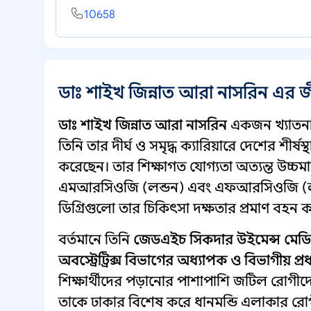
10658
ডাঃ শাইখ জিন্নাত আরা নাসরিন এর 
ডাঃ শাইখ জিন্নাত আরা নাসরিন
একজন খ্যাতন
তিনি তার দীর্ঘ ও সমৃদ্ধ ক্যারিয়ারে দেশের শীর
করেছেন। তার শিক্ষাগত যোগ্যতা অত্যন্ত উচ্
এমআরসিওজি (লন্ডন) এবং এফআরসিওজি (লন্ডন)
ডিগ্রিগুলো তার চিকিৎসা দক্ষতার প্রমাণ বহন 
বর্তমানে তিনি
জেডএইচ সিকদার উইমেন্স মে
অবস্ট্রেট্রিক্স বিভাগের অধ্যাপক ও বিভাগীয় প্র
শিক্ষার্থীদের পড়ানোর পাশাপাশি জটিল রোগীদে
তাকে ঢাকার বিশেষ করে ধানমন্ডি এলাকার রোগ