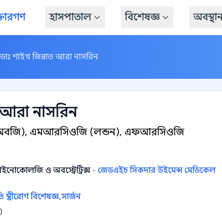
্তারগণ
হাসপাতাল
বিশেষজ্ঞ
অবস্থা
ডাঃ শাইখ জিন্নাত আরা নাসরিন
ত আরা নাসরিন
অবজি), এমআরসিওজি (লন্ডন), এফআরসিওজি
াইনোকোলজি ও অবস্ট্রেট্রিক্স
-
জেডএইচ সিকদার উইমেন্স মেডিকেল
তি স্ত্রীরোগ বিশেষজ্ঞ,
সার্জন
)