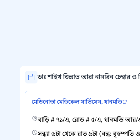
ডাঃ শাইখ জিন্নাত আরা নাসরিন চেম্বার ও স
মেডিনোভা মেডিকেল সার্ভিসেস, ধানমন্ডি
বাড়ি # ৭১/এ, রোড # ৫/এ, ধানমন্ডি আর/
সন্ধ্যা ৬টা থেকে রাত ৯টা (বন্ধ: বৃহস্পতি 