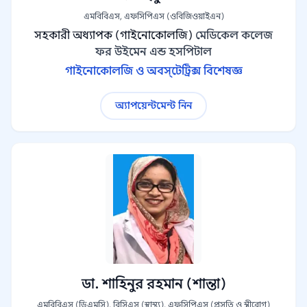
এমবিবিএস, এফসিপিএস (ওবিজিওয়াইএন)
সহকারী অধ্যাপক (গাইনোকোলজি)
মেডিকেল কলেজ
ফর উইমেন এন্ড হসপিটাল
গাইনোকোলজি ও অবস্‌টেট্রিক্স বিশেষজ্ঞ
অ্যাপয়েন্টমেন্ট নিন
ডা. শাহিনুর রহমান (শান্তা)
এমবিবিএস (ডিএমসি), বিসিএস (স্বাস্থ্য), এফসিপিএস (প্রসূতি ও স্ত্রীরোগ)