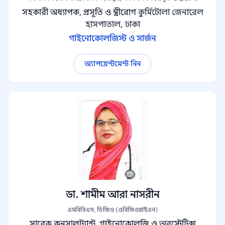
সহকারী অধ্যাপক, প্রসূতি ও স্ত্রীরোগ
কুর্মিটোলা জেনারেল
হাসপাতাল, ঢাকা
গাইনোকোলজিস্ট ও সার্জন
অ্যাপয়েন্টমেন্ট নিন
ডা. শামীম আরা নাসরীন
এমবিবিএস, ডিজিও (ওবিজিওয়াইএন)
সাবেক কনসালট্যান্ট, গাইনোকোলজি ও অবস্টেট্রিক্স