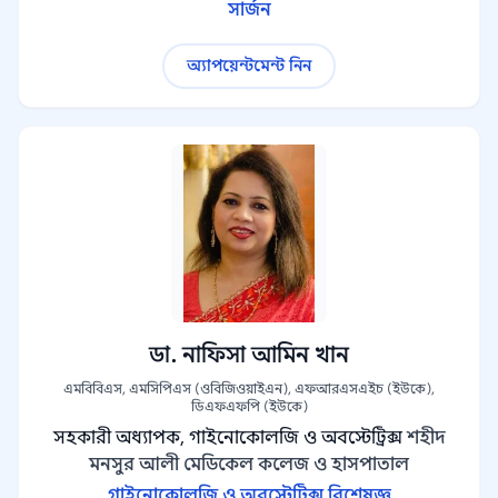
সার্জন
অ্যাপয়েন্টমেন্ট নিন
ডা. নাফিসা আমিন খান
এমবিবিএস, এমসিপিএস (ওবিজিওয়াইএন), এফআরএসএইচ (ইউকে),
ডিএফএফপি (ইউকে)
সহকারী অধ্যাপক, গাইনোকোলজি ও অবস্টেট্রিক্স
শহীদ
মনসুর আলী মেডিকেল কলেজ ও হাসপাতাল
গাইনোকোলজি ও অবস্টেট্রিক্স বিশেষজ্ঞ