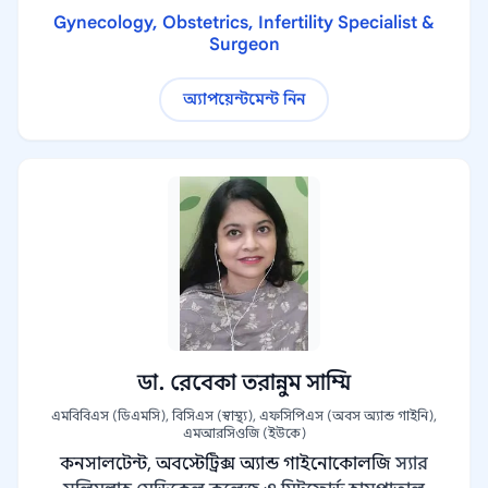
Gynecology, Obstetrics, Infertility Specialist &
Surgeon
অ্যাপয়েন্টমেন্ট নিন
ডা. রেবেকা তরান্নুম সাম্মি
এমবিবিএস (ডিএমসি), বিসিএস (স্বাস্থ্য), এফসিপিএস (অবস অ্যান্ড গাইনি),
এমআরসিওজি (ইউকে)
কনসালটেন্ট, অবস্টেট্রিক্স অ্যান্ড গাইনোকোলজি
স্যার