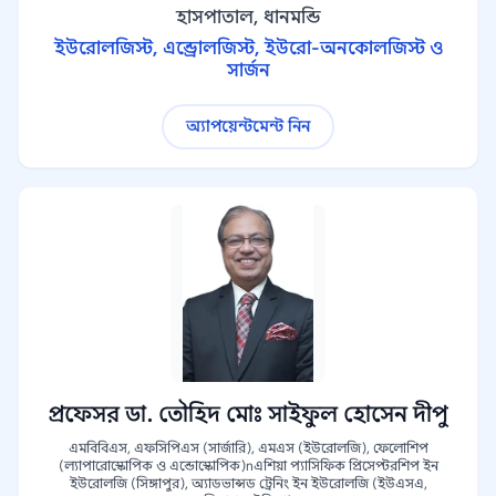
হাসপাতাল, ধানমন্ডি
ইউরোলজিস্ট, এন্ড্রোলজিস্ট, ইউরো-অনকোলজিস্ট ও
সার্জন
অ্যাপয়েন্টমেন্ট নিন
প্রফেসর ডা. তৌহিদ মোঃ সাইফুল হোসেন দীপু
এমবিবিএস, এফসিপিএস (সার্জারি), এমএস (ইউরোলজি), ফেলোশিপ
(ল্যাপারোস্কোপিক ও এন্ডোস্কোপিক)nএশিয়া প্যাসিফিক প্রিসেপ্টরশিপ ইন
ইউরোলজি (সিঙ্গাপুর), অ্যাডভান্সড ট্রেনিং ইন ইউরোলজি (ইউএসএ,