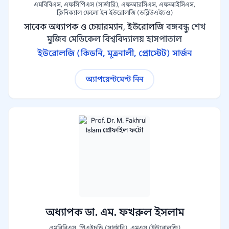
এমবিবিএস, এফসিপিএস (সার্জারি), এফআরসিএস, এফআইসিএস,
ক্লিনিক্যাল ফেলো ইন ইউরোলজি (ডব্লিউএইচও)
সাবেক অধ্যাপক ও চেয়ারম্যান, ইউরোলজি
বঙ্গবন্ধু শেখ
মুজিব মেডিকেল বিশ্ববিদ্যালয় হাসপাতাল
ইউরোলজি (কিডনি, মূত্রনালী, প্রোস্টেট) সার্জন
অ্যাপয়েন্টমেন্ট নিন
অধ্যাপক ডা. এম. ফখরুল ইসলাম
এমবিবিএস, পিএইচডি (সার্জারি), এমএস (ইউরোলজি)