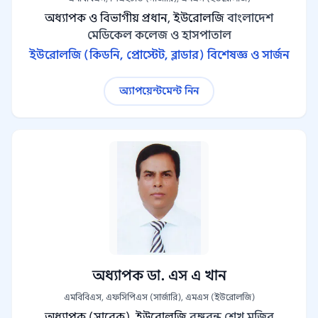
অধ্যাপক ও বিভাগীয় প্রধান, ইউরোলজি
বাংলাদেশ
মেডিকেল কলেজ ও হাসপাতাল
ইউরোলজি (কিডনি, প্রোস্টেট, ব্লাডার) বিশেষজ্ঞ ও সার্জন
অ্যাপয়েন্টমেন্ট নিন
অধ্যাপক ডা. এস এ খান
এমবিবিএস, এফসিপিএস (সার্জারি), এমএস (ইউরোলজি)
অধ্যাপক (সাবেক), ইউরোলজি
বঙ্গবন্ধু শেখ মুজিব