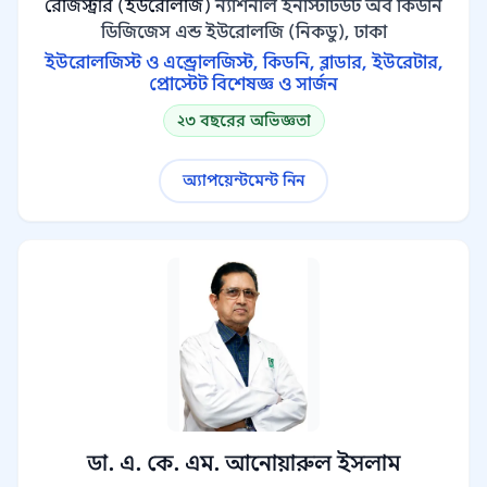
রেজিস্ট্রার (ইউরোলজি)
ন্যাশনাল ইনস্টিটিউট অব কিডনি
ডিজিজেস এন্ড ইউরোলজি (নিকডু), ঢাকা
ইউরোলজিস্ট ও এন্ড্রোলজিস্ট, কিডনি, ব্লাডার, ইউরেটার,
প্রোস্টেট বিশেষজ্ঞ ও সার্জন
২৩ বছরের অভিজ্ঞতা
অ্যাপয়েন্টমেন্ট নিন
ডা. এ. কে. এম. আনোয়ারুল ইসলাম