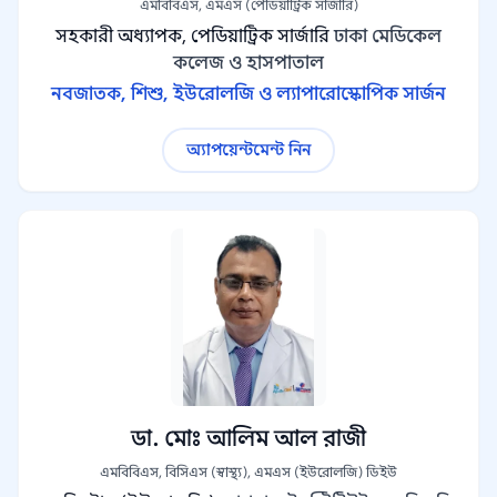
এমবিবিএস, এমএস (পেডিয়াট্রিক সার্জারি)
সহকারী অধ্যাপক, পেডিয়াট্রিক সার্জারি
ঢাকা মেডিকেল
কলেজ ও হাসপাতাল
নবজাতক, শিশু, ইউরোলজি ও ল্যাপারোস্কোপিক সার্জন
অ্যাপয়েন্টমেন্ট নিন
ডা. মোঃ আলিম আল রাজী
এমবিবিএস, বিসিএস (স্বাস্থ্য), এমএস (ইউরোলজি) ডিইউ