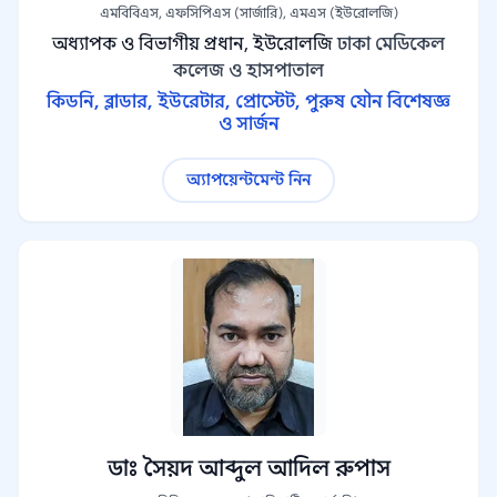
এমবিবিএস, এফসিপিএস (সার্জারি), এমএস (ইউরোলজি)
অধ্যাপক ও বিভাগীয় প্রধান, ইউরোলজি
ঢাকা মেডিকেল
কলেজ ও হাসপাতাল
কিডনি, ব্লাডার, ইউরেটার, প্রোস্টেট, পুরুষ যৌন বিশেষজ্ঞ
ও সার্জন
অ্যাপয়েন্টমেন্ট নিন
ডাঃ সৈয়দ আব্দুল আদিল রুপাস