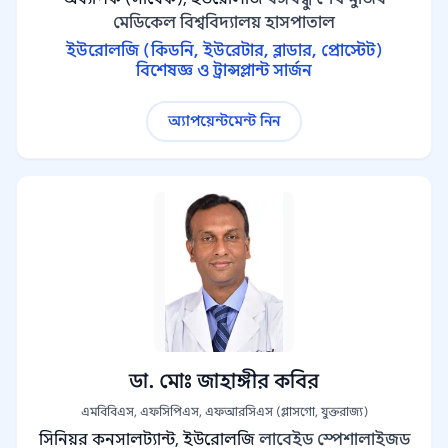
মেডিকেল বিশ্ববিদ্যালয় হাসপাতাল
ইউরোলজি (কিডনি, ইউরেটার, ব্লাডার, প্রোস্টেট)
বিশেষজ্ঞ ও ট্রান্সপ্লান্ট সার্জন
অ্যাপয়েন্টমেন্ট নিন
ডা. মোঃ জাহাঙ্গীর কবির
এমবিবিএস, এফসিপিএস, এফআরসিএস (গ্লাসগো, যুক্তরাজ্য)
সিনিয়র কনসালট্যান্ট, ইউরোলজি
লাবেইড স্পেশালাইজড