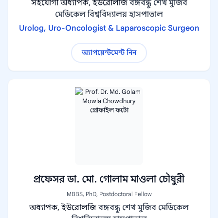
সহযোগী অধ্যাপক, ইউরোলজি
বঙ্গবন্ধু শেখ মুজিব
মেডিকেল বিশ্ববিদ্যালয় হাসপাতাল
Urolog, Uro-Oncologist & Laparoscopic Surgeon
অ্যাপয়েন্টমেন্ট নিন
প্রফেসর ডা. মো. গোলাম মাওলা চৌধুরী
MBBS, PhD, Postdoctoral Fellow
অধ্যাপক, ইউরোলজি
বঙ্গবন্ধু শেখ মুজিব মেডিকেল