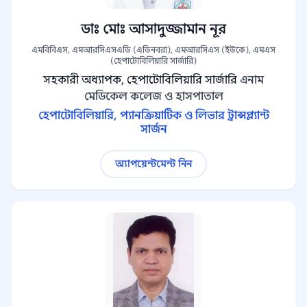
ডাঃ মোঃ আসাদুজ্জামান নূর
এমবিবিএস, এমআরসিএসএডি (এডিনবরা), এমআরসিএস (ইউকে), এমএস
(হেপাটোবিলিয়ারি সার্জারি)
সহকারী অধ্যাপক, হেপাটোবিলিয়ারি সার্জারি
এনাম
মেডিকেল কলেজ ও হাসপাতাল
হেপাটোবিলিয়ারি, প্যানক্রিয়াটিক ও লিভার ট্রান্সপ্ল্যান্ট
সার্জন
অ্যাপয়েন্টমেন্ট নিন