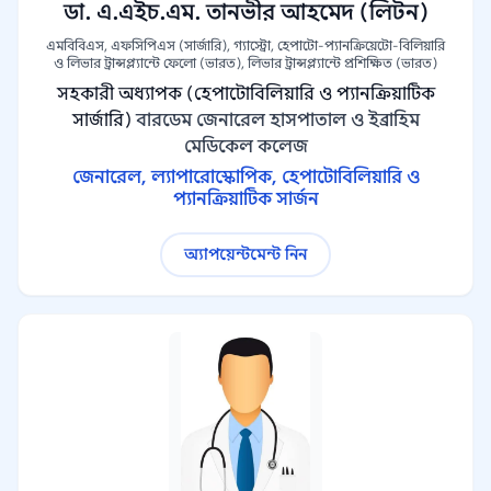
ডা. এ.এইচ.এম. তানভীর আহমেদ (লিটন)
এমবিবিএস, এফসিপিএস (সার্জারি), গ্যাস্ট্রো, হেপাটো-প্যানক্রিয়েটো-বিলিয়ারি
ও লিভার ট্রান্সপ্ল্যান্টে ফেলো (ভারত), লিভার ট্রান্সপ্ল্যান্টে প্রশিক্ষিত (ভারত)
সহকারী অধ্যাপক (হেপাটোবিলিয়ারি ও প্যানক্রিয়াটিক
সার্জারি)
বারডেম জেনারেল হাসপাতাল ও ইব্রাহিম
মেডিকেল কলেজ
জেনারেল, ল্যাপারোস্কোপিক, হেপাটোবিলিয়ারি ও
প্যানক্রিয়াটিক সার্জন
অ্যাপয়েন্টমেন্ট নিন