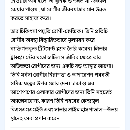
নেওয়ার অর্থ হলো আধুনিক ও উন্নত সার্জিক্যাল
কেয়ার পাওয়া, যা রোগীর জীবনযাত্রার মান উন্নত
করতে সাহায্য করে।
তার চিকিৎসা পদ্ধতি রোগী-কেন্দ্রিক। তিনি প্রতিটি
রোগীর অবস্থা বিস্তারিতভাবে মূল্যায়ন করে
ব্যক্তিগতকৃত ট্রিটমেন্ট প্ল্যান তৈরি করেন। লিভার
ট্রান্সপ্ল্যান্টের মতো জটিল সার্জারির ক্ষেত্রে তার
অভিজ্ঞতা রোগীদের জন্য একটি বড় আস্থার জায়গা।
তিনি সর্বদা রোগীর নিরাপত্তা ও অপারেশন পরবর্তী
সঠিক যত্নের উপর জোর দেন। ঢাকা ও এর
আশেপাশের এলাকার রোগীদের জন্য তিনি সহজেই
অ্যাক্সেসযোগ্য, কারণ তিনি শহরের কেন্দ্রস্থল
বিএসএমএমইউ এবং সাভার প্রাইম হাসপাতাল—উভয়
স্থানেই সেবা প্রদান করেন।