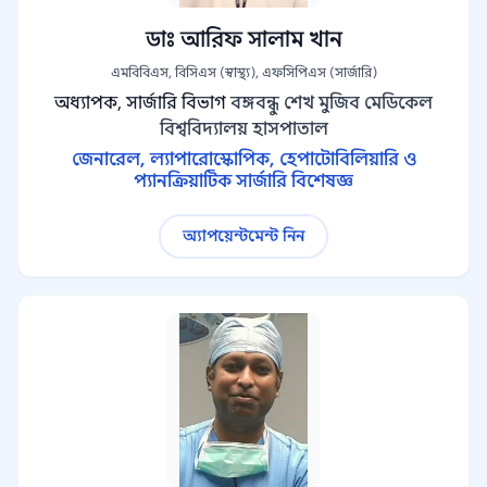
ডাঃ আরিফ সালাম খান
এমবিবিএস, বিসিএস (স্বাস্থ্য), এফসিপিএস (সার্জারি)
অধ্যাপক, সার্জারি বিভাগ
বঙ্গবন্ধু শেখ মুজিব মেডিকেল
বিশ্ববিদ্যালয় হাসপাতাল
জেনারেল, ল্যাপারোস্কোপিক, হেপাটোবিলিয়ারি ও
প্যানক্রিয়াটিক সার্জারি বিশেষজ্ঞ
অ্যাপয়েন্টমেন্ট নিন