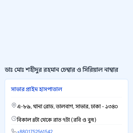
ডাঃ মোঃ শহীদুর রহমান চেম্বার ও সিরিয়াল নাম্বার
সাভার প্রাইম হাসপাতাল
এ-৮৯, থানা রোড, তালবাগ, সাভার, ঢাকা - ১৩৪০
বিকাল ৪টা থেকে রাত ৭টা (রবি ও বুধ)
+8801752561542