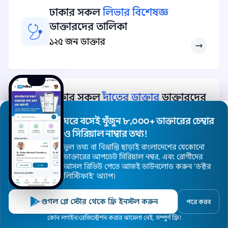
ঢাকার সকল
লিভার বিশেষজ্ঞ
ডাক্তারদের তালিকা
১২৫ জন ডাক্তার
ঢাকার সকল
দাঁতের ডাক্তার
ডাক্তারদের
তালিকা
ঘরে বসেই খুঁজুন ৮,০০০+ ডাক্তারের চেম্বার
১২৩ জন ডাক্তার
ও সিরিয়াল নাম্বার তথ্য!
ভুল তথ্য বা বিভ্রান্তি ছাড়াই বাংলাদেশের যেকোনো
ডাক্তারের আপডেট সিরিয়াল নম্বর, এবং রোগীদের
আসল রিভিউ পেতে আজই ডাউনলোড করুন ’ডক্টর
লিস্টিফাই’ অ্যাপ।
ঢাকার সকল
বন্ধ্যাত্ব বিশেষজ্ঞ
ডাক্তারদের তালিকা
গুগল প্লে স্টোর থেকে ফ্রি ইনস্টল করুন
পরে করব
১১২ জন ডাক্তার
হোম
ডাক্তার
হাসপাতাল
বিশেষজ্ঞ
এলাকা
কোন লগইন/রেজিস্ট্রেশন করার ঝামেলা নেই, সম্পুর্ণ ফ্রি!