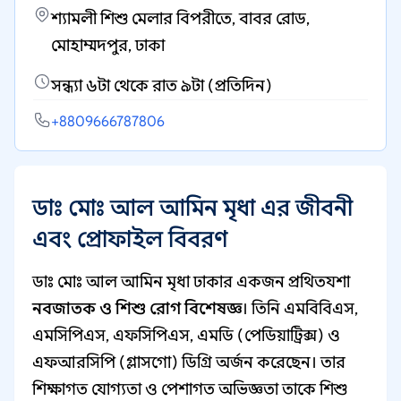
শ্যামলী শিশু মেলার বিপরীতে, বাবর রোড,
মোহাম্মদপুর, ঢাকা
সন্ধ্যা ৬টা থেকে রাত ৯টা (প্রতিদিন)
+8809666787806
ডাঃ মোঃ আল আমিন মৃধা এর জীবনী
এবং প্রোফাইল বিবরণ
ডাঃ মোঃ আল আমিন মৃধা ঢাকার একজন প্রথিতযশা
নবজাতক ও শিশু রোগ বিশেষজ্ঞ
। তিনি এমবিবিএস,
এমসিপিএস, এফসিপিএস, এমডি (পেডিয়াট্রিক্স) ও
এফআরসিপি (গ্লাসগো) ডিগ্রি অর্জন করেছেন। তার
শিক্ষাগত যোগ্যতা ও পেশাগত অভিজ্ঞতা তাকে শিশু