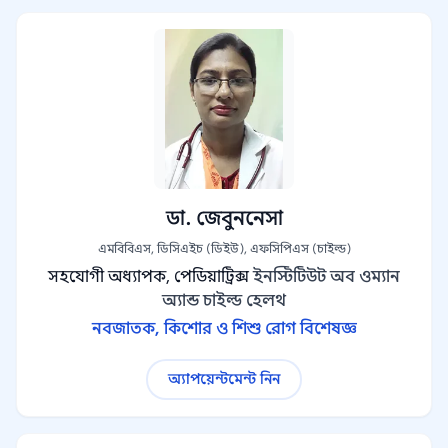
ডা. জেবুননেসা
এমবিবিএস, ডিসিএইচ (ডিইউ), এফসিপিএস (চাইল্ড)
সহযোগী অধ্যাপক, পেডিয়াট্রিক্স
ইনস্টিটিউট অব ওম্যান
অ্যান্ড চাইল্ড হেলথ
নবজাতক, কিশোর ও শিশু রোগ বিশেষজ্ঞ
অ্যাপয়েন্টমেন্ট নিন