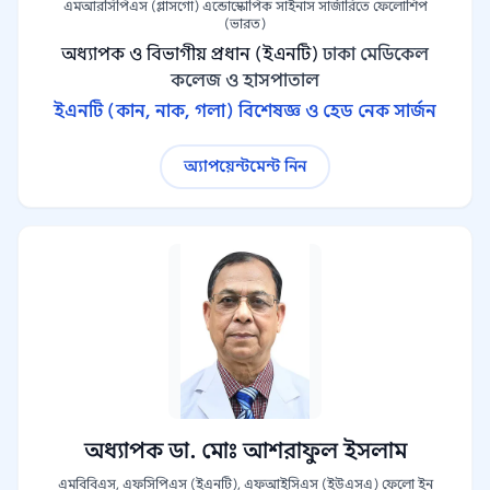
এমআরসিপিএস (গ্লাসগো) এন্ডোস্কোপিক সাইনাস সার্জারিতে ফেলোশিপ
(ভারত)
অধ্যাপক ও বিভাগীয় প্রধান (ইএনটি)
ঢাকা মেডিকেল
কলেজ ও হাসপাতাল
ইএনটি (কান, নাক, গলা) বিশেষজ্ঞ ও হেড নেক সার্জন
অ্যাপয়েন্টমেন্ট নিন
অধ্যাপক ডা. মোঃ আশরাফুল ইসলাম
এমবিবিএস, এফসিপিএস (ইএনটি), এফআইসিএস (ইউএসএ) ফেলো ইন