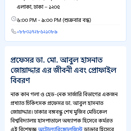
এলাকা, ঢাকা – ১২০৫
৬:০০ PM - ৯:০০ PM (শুক্রবার বন্ধ)
+৮৮০১৭২৮৬২১০৮৯
প্রফেসর ডা. মো. আবুল হাসনাত
জোয়াদ্দার এর জীবনী এবং প্রোফাইল
বিবরণ
নাক কান গলা ও হেড-নেক সার্জারি বিভাগের একজন
প্রখ্যাত চিকিৎসক প্রফেসর ডা. আবুল হাসনাত
জোয়াদ্দার। ঢাকার বঙ্গবন্ধু শেখ মুজিব মেডিকেল
বিশ্ববিদ্যালয় হাসপাতালে অধ্যাপক হিসেবে কর্মরত
এই বিশেষজ্ঞ
অটোল্যারিঙ্গোলজিস্ট
ডাক্তার হিসেবে