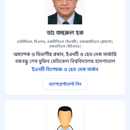
ডাঃ জহুরুল হক
এমবিবিএস, ডিএলও, এফসিপিএস (ইএনটি), এফআরসিএস (গ্লাসগো),
এফএসিএস (ইউএসএ)
অধ্যাপক ও বিভাগীয় প্রধান, ইএনটি ও হেড নেক সার্জারি
বঙ্গবন্ধু শেখ মুজিব মেডিকেল বিশ্ববিদ্যালয় হাসপাতাল
ইএনটি বিশেষজ্ঞ ও হেড নেক সার্জন
অ্যাপয়েন্টমেন্ট নিন