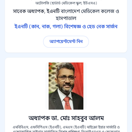
অটোলজি (হার্ভার্ড মেডিকেল স্কুল, ইউএসএ)
সাবেক অধ্যাপক, ইএনটি
বাংলাদেশ মেডিকেল কলেজ ও
হাসপাতাল
ইএনটি (কান, নাক, গলা) বিশেষজ্ঞ ও হেড নেক সার্জন
অ্যাপয়েন্টমেন্ট নিন
অধ্যাপক ডা. মোঃ সাহবুব আলম
এমবিবিএস, এফসিপিএস (ইএনটি), এমএস (ইএনটি) মাইক্রো ইয়ার সার্জারি ও
এন্ডোস্কোপিক সাইনাস সার্জারিতে বিশেষ প্রশিক্ষণ, ভিআইএমএস ও কেকেআর