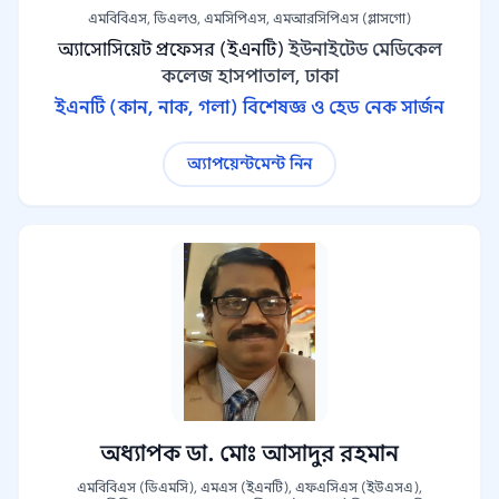
এমবিবিএস, ডিএলও, এমসিপিএস, এমআরসিপিএস (গ্লাসগো)
অ্যাসোসিয়েট প্রফেসর (ইএনটি)
ইউনাইটেড মেডিকেল
কলেজ হাসপাতাল, ঢাকা
ইএনটি (কান, নাক, গলা) বিশেষজ্ঞ ও হেড নেক সার্জন
অ্যাপয়েন্টমেন্ট নিন
অধ্যাপক ডা. মোঃ আসাদুর রহমান
এমবিবিএস (ডিএমসি), এমএস (ইএনটি), এফএসিএস (ইউএসএ),