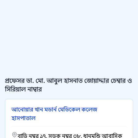
প্রফেসর ডা. মো. আবুল হাসনাত জোয়াদ্দার চেম্বার ও
সিরিয়াল নাম্বার
আনোয়ার খান মডার্ন মেডিকেল কলেজ
হাসপাতাল
বাড়ি নম্বর ১৭, সড়ক নম্বর ০৮, ধানমন্ডি আবাসিক