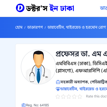
কন্টেন্টে যান
ডাক
হোম
ডাক্তারগণ
ডায়াবেটিস, থাইরয়েড ও হরমোন রোগ 
/
/
প্রফেসর ডা. এম
এমবিবিএস (ঢাকা), ডিসি
(গ্লাসগো), এফআরসিপি (এ
সহকারী অধ্যাপক, পেডিয়াট্র
ডায়াবেটিস, থাইরয়েড ও হরম
Rate this doc
Reg. No: 64185