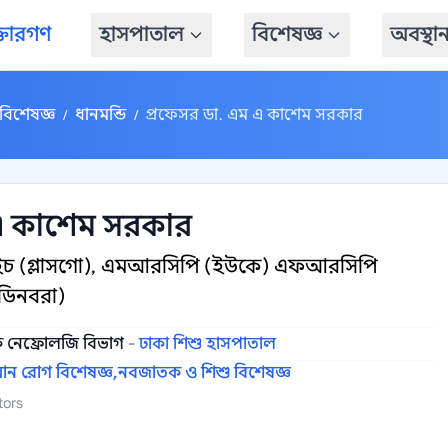
্তারগণ
হাসপাতাল
বিশেষজ্ঞ
অবস্থা
বিশেষজ্ঞ
ধানমন্ডি
প্রফেসর ডা. এম এ কাশেম সরকার
/
/
 এ কাশেম সরকার
এইচ (গ্লাসগো), এমআরসিপি (ইউকে) এফআরসিপি
ডিনবরা)
িক নেফ্রোলজি বিভাগ
-
ঢাকা শিশু হাসপাতাল
োন রোগ বিশেষজ্ঞ,
নবজাতক ও শিশু বিশেষজ্ঞ
tors