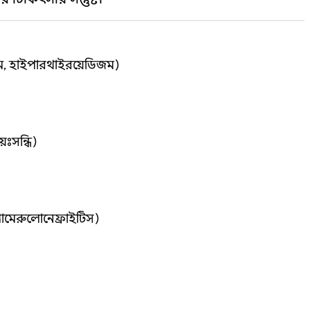
ম, হাইপারথাইরয়েডিজম)
়ঃসন্ধি)
লোমেরুলোনেফ্রাইটিস)