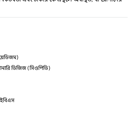
রয়েডিজম)
ালমোনারি ডিজিজ (সিওপিডি)
 আইবিএস