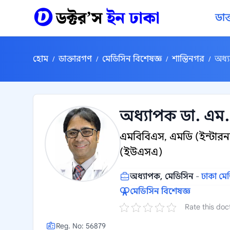
কন্টেন্টে যান
ডাক
হোম
ডাক্তারগণ
মেডিসিন বিশেষজ্ঞ
শান্তিনগর
অধ্য
/
/
/
/
অধ্যাপক ডা. এম.
এমবিবিএস, এমডি (ইন্টার
(ইউএসএ)
অধ্যাপক, মেডিসিন
-
ঢাকা ম
মেডিসিন বিশেষজ্ঞ
Rate this doc
Reg. No: 56879