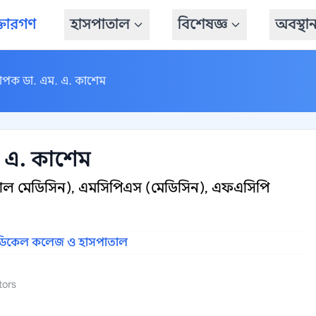
্তারগণ
হাসপাতাল
বিশেষজ্ঞ
অবস্থা
াপক ডা. এম. এ. কাশেম
 এ. কাশেম
নাল মেডিসিন), এমসিপিএস (মেডিসিন), এফএসিপি
েডিকেল কলেজ ও হাসপাতাল
tors