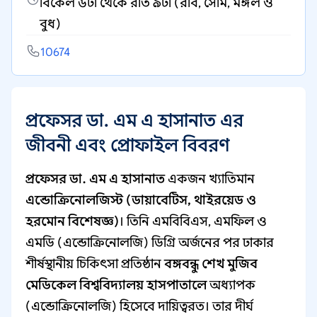
বিকেল ৬টা থেকে রাত ৯টা (রবি, সোম, মঙ্গল ও
বুধ)
10674
প্রফেসর ডা. এম এ হাসানাত এর
জীবনী এবং প্রোফাইল বিবরণ
প্রফেসর ডা. এম এ হাসানাত
একজন খ্যাতিমান
এন্ডোক্রিনোলজিস্ট (ডায়াবেটিস, থাইরয়েড ও
হরমোন বিশেষজ্ঞ)
। তিনি এমবিবিএস, এমফিল ও
এমডি (এন্ডোক্রিনোলজি) ডিগ্রি অর্জনের পর ঢাকার
শীর্ষস্থানীয় চিকিৎসা প্রতিষ্ঠান
বঙ্গবন্ধু শেখ মুজিব
মেডিকেল বিশ্ববিদ্যালয় হাসপাতালে
অধ্যাপক
(এন্ডোক্রিনোলজি) হিসেবে দায়িত্বরত। তার দীর্ঘ