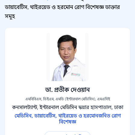
ডায়াবেটিস, থাইরয়েড ও হরমোন রোগ বিশেষজ্ঞ ডাক্তার
সমূহ
ডা. প্রতীক দেওয়ান
এমবিবিএস, ডিইএম, এমডি (ইন্টারনাল মেডিসিন), এমএসিই
কনসালট্যান্ট, ইন্টারনাল মেডিসিন
স্কয়ার হাসপাতাল, ঢাকা
মেডিসিন, ডায়াবেটিস, থাইরয়েড ও হরমোনজনিত রোগ
বিশেষজ্ঞ