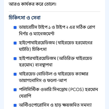
আরও কার্যকর করে তোলে।
চিকিৎসা ও সেবা
ডায়াবেটিস টাইপ ১ ও টাইপ ২ এর সঠিক রোগ
নির্ণয় ও ম্যানেজমেন্ট
হাইপোথাইরয়েডিজম (থাইরয়েড হরমোনের
ঘাটতি) চিকিৎসা
হাইপারথাইরয়েডিজম (অতিরিক্ত থাইরয়েড
হরমোন) ব্যবস্থাপনা
থাইরয়েড নোডিউল ও থাইরয়েড ক্যান্সার
ডায়াগনোসিস ও ফলো-আপ
পলিসিস্টিক ওভারি সিনড্রোম (PCOS) হরমোন
থেরাপি
অস্টিওপোরোসিস ও হাড় ক্ষয়জনিত সমস্যা