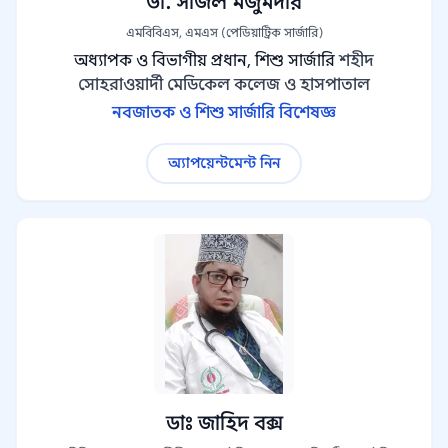
ডা. সাজল মজুমদার
এমবিবিএস, এমএস (পেডিয়াট্রিক সার্জারি)
অধ্যাপক ও বিভাগীয় প্রধান, শিশু সার্জারি
শহীদ
সোহরাওয়ার্দী মেডিকেল কলেজ ও হাসপাতাল
নবজাতক ও শিশু সার্জারি বিশেষজ্ঞ
অ্যাপয়েন্টমেন্ট নিন
ডাঃ জাহিদ বক্স