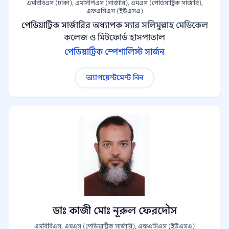
এমবিবিএস (ঢাকা), এমসিপিএস (সার্জারি), এমএস (পেডিয়াট্রিক সার্জারি),
এফএসিএস (ইউএসএ)
পেডিয়াট্রিক সার্জারির অধ্যাপক
স্যার সলিমুল্লাহ মেডিকেল
কলেজ ও মিটফোর্ড হাসপাতাল
পেডিয়াট্রিক স্পেশালিস্ট সার্জন
অ্যাপয়েন্টমেন্ট নিন
ডাঃ কাজী মোঃ নূরুল ফেরদৌস
এমবিবিএস, এমএস (পেডিয়াট্রিক সার্জারি), এফএসিএস (ইউএসএ)