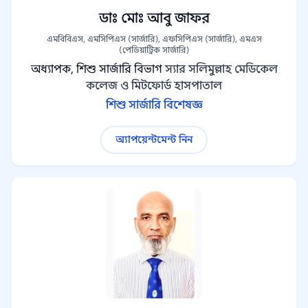
ডাঃ মোঃ আবু জাফর
এমবিবিএস, এমসিপিএস (সার্জারি), এফসিপিএস (সার্জারি), এমএস
(পেডিয়াট্রিক সার্জারি)
অধ্যাপক, শিশু সার্জারি বিভাগ
স্যার সলিমুল্লাহ মেডিকেল
কলেজ ও মিটফোর্ড হাসপাতাল
শিশু সার্জারি বিশেষজ্ঞ
অ্যাপয়েন্টমেন্ট নিন