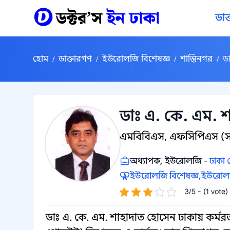
কন্টেন্টে যান
ডাক
হোম
ডাক্তারগণ
ইউরোলজি বিশেষজ্ঞ
শান্তিনগর
ড
/
/
/
/
ডাঃ এ. কে. এম. 
এমবিবিএস, এফসিপিএস (স
অধ্যাপক, ইউরোলজি
-
ঢাকা
ইউরোলজি বিশেষজ্ঞ,
ইউরোলজ
3/5 - (1 vote)
ডাঃ এ. কে. এম. শাহাদাত হোসেন ঢাকায় কর্