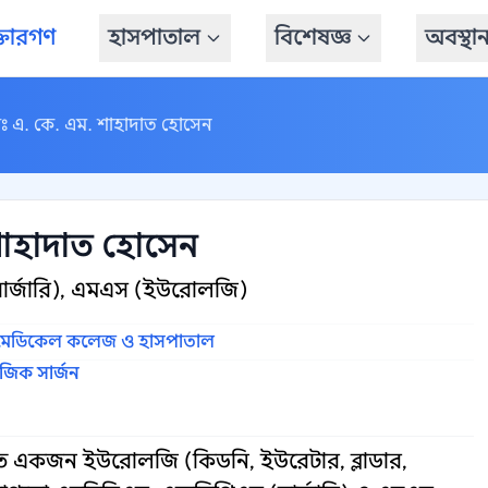
্তারগণ
হাসপাতাল
বিশেষজ্ঞ
অবস্থা
াঃ এ. কে. এম. শাহাদাত হোসেন
শাহাদাত হোসেন
ার্জারি), এমএস (ইউরোলজি)
 মেডিকেল কলেজ ও হাসপাতাল
িক সার্জন
মরত একজন ইউরোলজি (কিডনি, ইউরেটার, ব্লাডার,