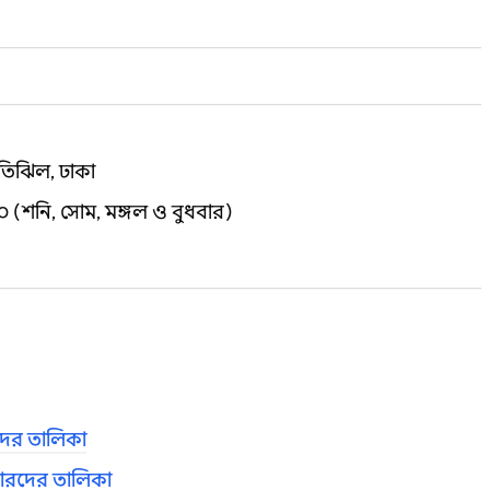
মতিঝিল, ঢাকা
০ (শনি, সোম, মঙ্গল ও বুধবার)
দের তালিকা
্তারদের তালিকা