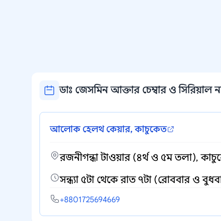
ডাঃ জেসমিন আক্তার চেম্বার ও সিরিয়াল না
আলোক হেলথ কেয়ার, কাচুকেত
রজনীগন্ধা টাওয়ার (৪র্থ ও ৫ম তলা), কাচু
সন্ধ্যা ৫টা থেকে রাত ৭টা (রোববার ও বুধব
+8801725694669