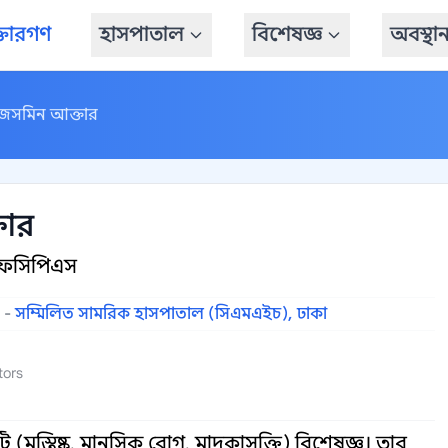
্তারগণ
হাসপাতাল
বিশেষজ্ঞ
অবস্থা
জেসমিন আক্তার
তার
এফসিপিএস
-
সম্মিলিত সামরিক হাসপাতাল (সিএমএইচ), ঢাকা
tors
(মস্তিষ্ক, মানসিক রোগ, মাদকাসক্তি) বিশেষজ্ঞ। তার