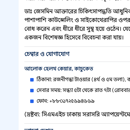
ডাঃ জেসমিন আক্তারের চিকিৎসাপদ্ধতি আধুনিক 
পাশাপাশি কাউন্সেলিং ও সাইকোথেরাপির ওপর জ
বোধ করেন এবং ধীরে ধীরে সুস্থ হয়ে ওঠেন। যেকো
একজন বিশেষজ্ঞ হিসেবে বিবেচনা করা যায়।
চেম্বার ও যোগাযোগ
আলোক হেলথ কেয়ার, কাচুকেত
ঠিকানা: রজনীগন্ধা টাওয়ার (৪র্থ ও ৫ম তলা), 
সেবার সময়: সন্ধ্যা ৫টা থেকে রাত ৭টা (রোববা
ফোন: +৮৮০১৭২৫৬৯৪৬৬৯
(দ্রষ্টব্য: সিএমএইচ ঢাকায় সরাসরি অ্যাপয়েন