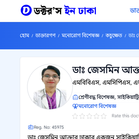
কন্টেন্টে যান
ডাক
হোম
ডাক্তারগণ
মনোরোগ বিশেষজ্ঞ
কচুক্ষেত
ডাঃ 
/
/
/
/
ডাঃ জেসমিন আক্
এমবিবিএস, এমসিপিএস, 
শ্রেণীবদ্ধ বিশেষজ্ঞ, সাইকিয়াট্রি
মনোরোগ বিশেষজ্ঞ
Rate this doc
Reg. No: 45975
ডাঃ জেসমিন আক্তার ঢাকার একজন সাইকিয়াট্রি 