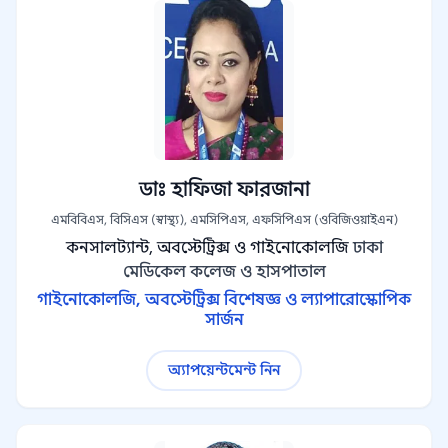
ডাঃ হাফিজা ফারজানা
এমবিবিএস, বিসিএস (স্বাস্থ্য), এমসিপিএস, এফসিপিএস (ওবিজিওয়াইএন)
কনসালট্যান্ট, অবস্টেট্রিক্স ও গাইনোকোলজি
ঢাকা
মেডিকেল কলেজ ও হাসপাতাল
গাইনোকোলজি, অবস্টেট্রিক্স বিশেষজ্ঞ ও ল্যাপারোস্কোপিক
সার্জন
অ্যাপয়েন্টমেন্ট নিন