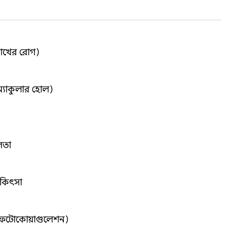
চোখের রোগ)
ম্যাকুলার হোল)
লতা
িকিৎসা
াল ফটোকোয়াগুলেশন)