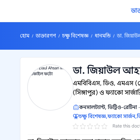
কন্টেন্টে যান
ডাক
হোম
ডাক্তারগণ
চক্ষু বিশেষজ্ঞ
ধানমন্ডি
ডা. জিয়াউ
/
/
/
/
ডা. জিয়াউল আহসা
এমবিবিএস, ডিও, এমএস (চোখ
(সিঙ্গাপুর) ও ফ্যাকো সার্জ
কনসালট্যান্ট, ভিট্রিও-রেটিনা
চক্ষু বিশেষজ্ঞ,
ফ্যাকো সার্জন,
ভ
Rate this doc