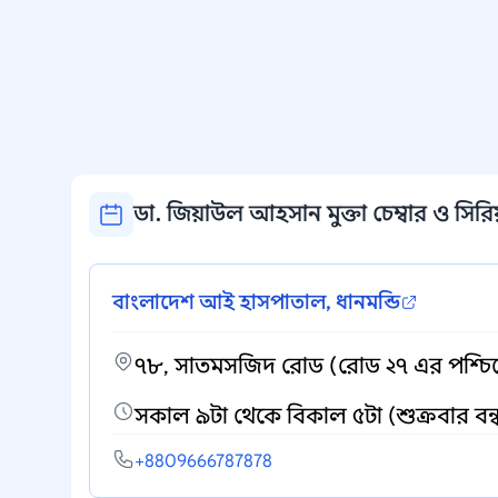
ডা. জিয়াউল আহসান মুক্তা চেম্বার ও সিরিয়
বাংলাদেশ আই হাসপাতাল, ধানমন্ডি
৭৮, সাতমসজিদ রোড (রোড ২৭ এর পশ্চিমে
সকাল ৯টা থেকে বিকাল ৫টা (শুক্রবার বন্
+8809666787878