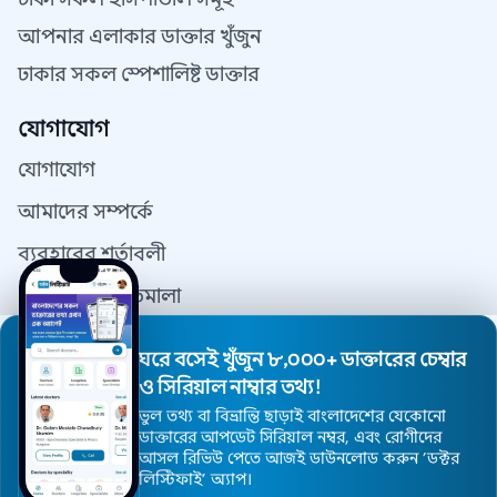
আপনার এলাকার ডাক্তার খুঁজুন
ঢাকার সকল স্পেশালিষ্ট ডাক্তার
যোগাযোগ
যোগাযোগ
আমাদের সম্পর্কে
ব্যবহারের শর্তাবলী
গোপনীয়তা নীতিমালা
যোগাযোগ
ঘরে বসেই খুঁজুন ৮,০০০+ ডাক্তারের চেম্বার
ডাক্তার রেজিস্ট্রেশন
ও সিরিয়াল নাম্বার তথ্য!
ভুল তথ্য বা বিভ্রান্তি ছাড়াই বাংলাদেশের যেকোনো
ডাক্তারের আপডেট সিরিয়াল নম্বর, এবং রোগীদের
আসল রিভিউ পেতে আজই ডাউনলোড করুন ’ডক্টর
© 2026 DoctorsInDhaka - সর্বস্বত্ব সংরক্ষিত।
লিস্টিফাই’ অ্যাপ।
ওয়েবসাইট ডিজাইন এন্ড মেইন্টেনেন্স
DoctorsInDhaka.com