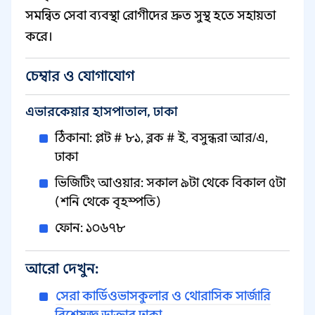
সমন্বিত সেবা ব্যবস্থা রোগীদের দ্রুত সুস্থ হতে সহায়তা
করে।
চেম্বার ও যোগাযোগ
এভারকেয়ার হাসপাতাল, ঢাকা
ঠিকানা: প্লট # ৮১, ব্লক # ই, বসুন্ধরা আর/এ,
ঢাকা
ভিজিটিং আওয়ার: সকাল ৯টা থেকে বিকাল ৫টা
(শনি থেকে বৃহস্পতি)
ফোন: ১০৬৭৮
আরো দেখুন:
সেরা কার্ডিওভাসকুলার ও থোরাসিক সার্জারি