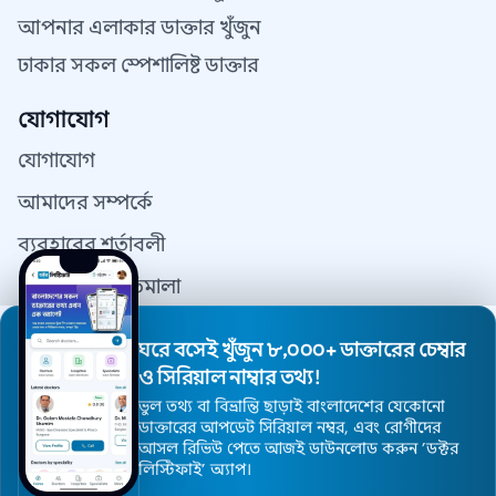
আপনার এলাকার ডাক্তার খুঁজুন
ঢাকার সকল স্পেশালিষ্ট ডাক্তার
যোগাযোগ
যোগাযোগ
আমাদের সম্পর্কে
ব্যবহারের শর্তাবলী
গোপনীয়তা নীতিমালা
যোগাযোগ
ঘরে বসেই খুঁজুন ৮,০০০+ ডাক্তারের চেম্বার
ডাক্তার রেজিস্ট্রেশন
ও সিরিয়াল নাম্বার তথ্য!
ভুল তথ্য বা বিভ্রান্তি ছাড়াই বাংলাদেশের যেকোনো
ডাক্তারের আপডেট সিরিয়াল নম্বর, এবং রোগীদের
আসল রিভিউ পেতে আজই ডাউনলোড করুন ’ডক্টর
© 2026 DoctorsInDhaka - সর্বস্বত্ব সংরক্ষিত।
লিস্টিফাই’ অ্যাপ।
ওয়েবসাইট ডিজাইন এন্ড মেইন্টেনেন্স
DoctorsInDhaka.com