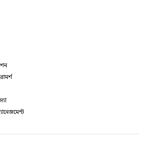
েশন
ামর্শ
স্যা
্যানেজমেন্ট