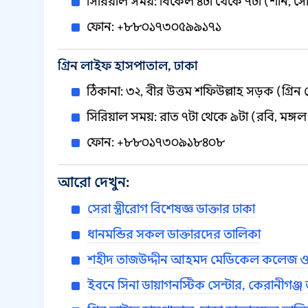
সিরিয়াল সময়: বিকেল ৪টা থেকে ৭টা (শনি, স
ফোন: +৮৮০১৭৩০৫৯৯১৭১
গ্রিন লাইফ হাসপাতাল, ঢাকা
ঠিকানা: ৩২, বীর উত্তম শফিউল্লাহ সড়ক (গ্রিন 
সিরিয়াল সময়: রাত ৭টা থেকে ৯টা (রবি, মঙ্গল
ফোন: +৮৮০১৭৩০৯১৮৪০৮
আরো দেখুন:
সেরা স্ত্রীরোগ বিশেষজ্ঞ ডাক্তার ঢাকা
ধানমন্ডির সকল ডাক্তারদের তালিকা
শহীদ তাজউদ্দীন আহমদ মেডিকেল কলেজ ও হ
ইবনে সিনা ডায়াগনস্টিক সেন্টার, কেরানীগঞ্জ