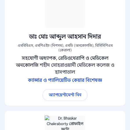
ডাঃ মোঃ আব্দুল আহসান দিদার
এমবিবিএস, এমপিএইচ (নিপসম), এমডি (অনকোলজি), বিসিসিপিএম
(কেরালা)
সহযোগী অধ্যাপক, রেডিওথেরাপি ও মেডিকেল
অনকোলজি
শহীদ সোহরাওয়ার্দী মেডিকেল কলেজ ও
হাসপাতাল
ক্যান্সার ও প্যালিয়েটিভ কেয়ার বিশেষজ্ঞ
অ্যাপয়েন্টমেন্ট নিন