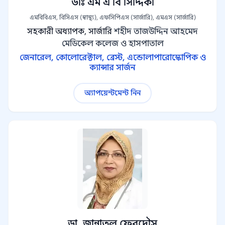
ডাঃ এম এ বি সিদ্দিকী
এমবিবিএস, বিসিএস (স্বাস্থ্য), এফসিপিএস (সার্জারি), এমএস (সার্জারি)
সহকারী অধ্যাপক, সার্জারি
শহীদ তাজউদ্দিন আহমেদ
মেডিকেল কলেজ ও হাসপাতাল
জেনারেল, কোলোরেক্টাল, ব্রেস্ট, এন্ডোলাপারোস্কোপিক ও
ক্যান্সার সার্জন
অ্যাপয়েন্টমেন্ট নিন
ডা. জান্নাতুল ফেরদৌস