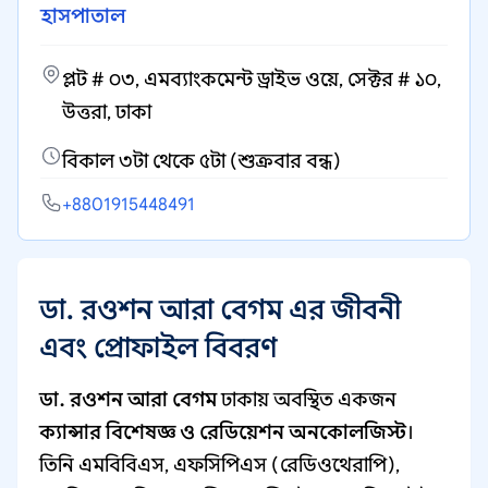
হাসপাতাল
প্লট # ০৩, এমব্যাংকমেন্ট ড্রাইভ ওয়ে, সেক্টর # ১০,
উত্তরা, ঢাকা
বিকাল ৩টা থেকে ৫টা (শুক্রবার বন্ধ)
+8801915448491
ডা. রওশন আরা বেগম এর জীবনী
এবং প্রোফাইল বিবরণ
ডা. রওশন আরা বেগম
ঢাকায় অবস্থিত একজন
ক্যান্সার বিশেষজ্ঞ ও রেডিয়েশন অনকোলজিস্ট
।
তিনি এমবিবিএস, এফসিপিএস (রেডিওথেরাপি),