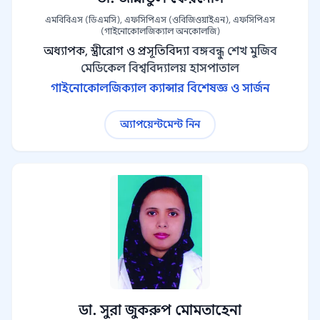
এমবিবিএস (ডিএমসি), এফসিপিএস (ওবিজিওয়াইএন), এফসিপিএস
(গাইনোকোলজিক্যাল অনকোলজি)
অধ্যাপক, স্ত্রীরোগ ও প্রসূতিবিদ্যা
বঙ্গবন্ধু শেখ মুজিব
মেডিকেল বিশ্ববিদ্যালয় হাসপাতাল
গাইনোকোলজিক্যাল ক্যান্সার বিশেষজ্ঞ ও সার্জন
অ্যাপয়েন্টমেন্ট নিন
ডা. সুরা জুকরুপ মোমতাহেনা