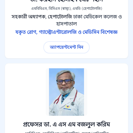
এমবিবিএস, বিসিএস (স্বাস্থ্য), এমডি (হেপাটোলজি)
সহকারী অধ্যাপক, হেপাটোলজি
ঢাকা মেডিকেল কলেজ ও
হাসপাতাল
যকৃত রোগ, গ্যাস্ট্রোএন্টারোলজি ও মেডিসিন বিশেষজ্ঞ
অ্যাপয়েন্টমেন্ট নিন
প্রফেসর ডা. এ এস এম বজলুল করিম